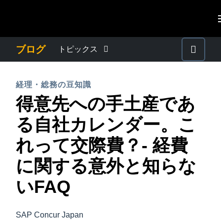
Skip to main content
AMERICAS
ブログ
トピックス
United States (English)
わたしたちについて
EUROPE
経理・総務の豆知識
Canada (English)
得意先への手土産であ
United Kingdom (English)
プレスリリース
ASIA PACIFIC
Canada (Français)
る自社カレンダー。こ
France (Français)
Australia (English)
México (Español)
電子帳簿保存法・インボイス制度
れって交際費？- 経費
Deutschland (Deutsch)
India (English)
Brasil (Português)
に関する意外と知らな
Italia (Italiano)
経理・総務の豆知識
日本（日本語)
Nederlands (English)
いFAQ
Singapore (English)
出張・経費管理トレンド
Sweden (English)
SAP Concur Japan
Denmark (English)