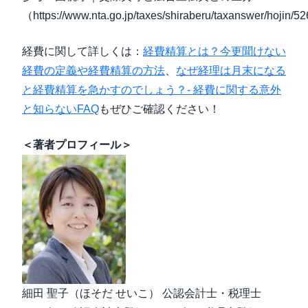
（https://www.nta.go.jp/taxes/shiraberu/taxanswer/hojin/
経費に関して詳しくは：
経費精算とは？今更聞けない
経費の定義や経費精算の方法
、
なぜ経理は月末になる
と経費精算を急かすのでしょう？- 経費に関する意外
と知らないFAQ
もぜひご確認ください！
＜著者プロフィール＞
細田 聖子（ほそだ せいこ） 公認会計士・税理士