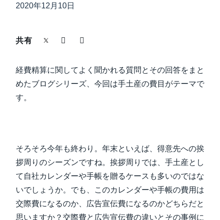
中堅・中小企業
2020年12月10日
Finland (English)
製品情報
Belgium (English)
共有
España (Español)
導入事例
経費精算に関してよく聞かれる質問とその回答をまと
Norway (English)
めたブログシリーズ、今回は手土産の費目がテーマで
サステナビリティ
す。
働きかた改革
そろそろ今年も終わり。年末といえば、得意先への挨
自治体・公共機関・教育機関等
拶周りのシーズンですね。挨拶周りでは、手土産とし
て自社カレンダーや手帳を贈るケースも多いのではな
いでしょうか。でも、このカレンダーや手帳の費用は
交際費になるのか、広告宣伝費になるのかどちらだと
思いますか？交際費と広告宣伝費の違いとその事例に