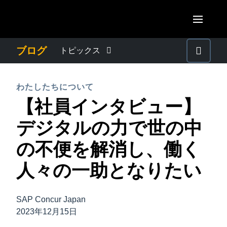
Skip to main content
AMERICAS
ブログ
トピックス
United States (English)
わたしたちについて
EUROPE
わたしたちについて
Canada (English)
【社員インタビュー】
United Kingdom (English)
プレスリリース
ASIA PACIFIC
Canada (Français)
デジタルの力で世の中
France (Français)
Australia (English)
México (Español)
電子帳簿保存法・インボイス制度
の不便を解消し、働く
Deutschland (Deutsch)
India (English)
Brasil (Português)
人々の一助となりたい
Italia (Italiano)
経理・総務の豆知識
日本（日本語)
Nederlands (English)
Singapore (English)
SAP Concur Japan
出張・経費管理トレンド
Sweden (English)
2023年12月15日
Denmark (English)