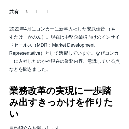
中堅・中小企業
共有
Finland (English)
製品情報
Belgium (English)
2022年4月にコンカーに新卒入社した安武佳音 （や
España (Español)
すたけ かのん）。現在は中堅企業様向けのインサイ
導入事例
ドセールス（MDR：Market Development
Norway (English)
Representative）として活躍しています。なぜコンカ
サステナビリティ
ーに入社したのかや現在の業務内容、意識している点
などを聞きました。
働きかた改革
業務改革の実現に一歩踏
自治体・公共機関・教育機関等
み出すきっかけを作りた
い
自己紹介をお願いします