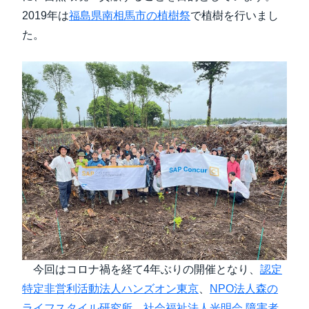
2019年は
福島県南相馬市の植樹祭
で植樹を行いまし
た。
今回はコロナ禍を経て4年ぶりの開催となり、
認定
特定非営利活動法人ハンズオン東京
、
NPO法人森の
ライフスタイル研究所
、
社会福祉法人光明会 障害者