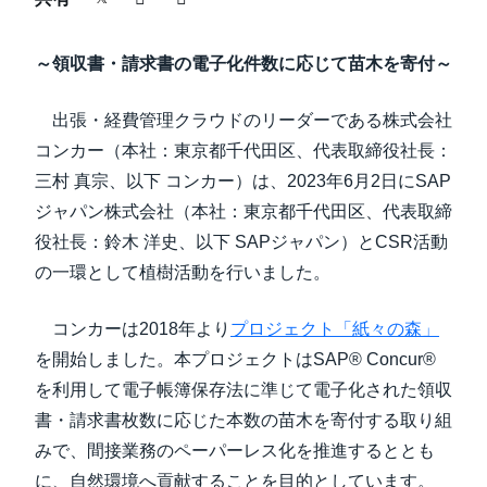
中堅・中小企業
Finland (English)
～領収書・請求書の電子化件数に応じて苗木を寄付～
製品情報
Belgium (English)
出張・経費管理クラウドのリーダーである株式会社
España (Español)
導入事例
コンカー（本社：東京都千代田区、代表取締役社長：
Norway (English)
三村 真宗、以下 コンカー）は、2023年6月2日にSAP
サステナビリティ
ジャパン株式会社（本社：東京都千代田区、代表取締
役社長：鈴木 洋史、以下 SAPジャパン）とCSR活動
の一環として植樹活動を行いました。
働きかた改革
コンカーは2018年より
プロジェクト「紙々の森」
自治体・公共機関・教育機関等
を開始しました。本プロジェクトはSAP® Concur®
を利用して電子帳簿保存法に準じて電子化された領収
書・請求書枚数に応じた本数の苗木を寄付する取り組
みで、間接業務のペーパーレス化を推進するととも
に、自然環境へ貢献することを目的としています。