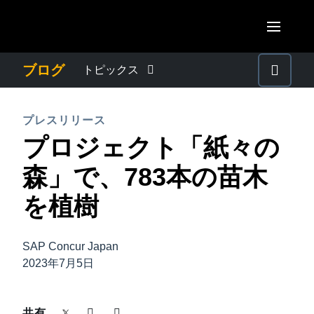
Skip to main content
AMERICAS
ブログ
トピックス
United States (English)
わたしたちについて
EUROPE
プレスリリース
Canada (English)
プロジェクト「紙々の
United Kingdom (English)
プレスリリース
ASIA PACIFIC
Canada (Français)
森」で、783本の苗木
France (Français)
Australia (English)
México (Español)
電子帳簿保存法・インボイス制度
を植樹
Deutschland (Deutsch)
India (English)
Brasil (Português)
Italia (Italiano)
経理・総務の豆知識
日本（日本語)
SAP Concur Japan
Nederlands (English)
2023年7月5日
Singapore (English)
出張・経費管理トレンド
Sweden (English)
共有
Denmark (English)