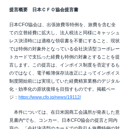
提言概要
日本ＣＦＯ協会
提言書
日本CFO協会は、出張旅費等特例を、旅費を含む全
ての立替経費に拡大し、法人税法と同様にキャッシュ
レス決済時には適格な領収書を不要にすること、現状
では特例の対象外となっている会社決済型コーポレー
トカードで支払った経費も特例の対象とすることを提
言します。この提言は、インボイス制度を否定するも
のではなく、電子帳簿保存法改正によってインボイス
制度開始前には実現していた経費精算業務のデジタル
化・効率化の原状復帰を目指すものです。掲載ペー
ジ：
https://www.cfo.jp/news/19112/
本件については、在日米国商工会議所が発表した意
見書内*でも、コンカー、日本CFO協会の提言と同内
容の、「会社決済型のカードでの取引も旅費特例の対