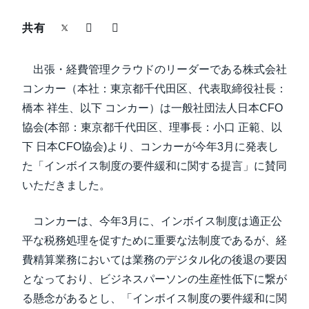
中堅・中小企業
共有
Finland (English)
製品情報
Belgium (English)
出張・経費管理クラウドのリーダーである株式会社
España (Español)
コンカー（本社：東京都千代田区、代表取締役社長：
導入事例
橋本 祥生、以下 コンカー）は一般社団法人日本CFO
Norway (English)
協会(本部：東京都千代田区、理事長：小口 正範、以
サステナビリティ
下 日本CFO協会)より、コンカーが今年3月に発表し
た「インボイス制度の要件緩和に関する提言」に賛同
働きかた改革
いただきました。
自治体・公共機関・教育機関等
コンカーは、今年3月に、インボイス制度は適正公
平な税務処理を促すために重要な法制度であるが、経
費精算業務においては業務のデジタル化の後退の要因
となっており、ビジネスパーソンの生産性低下に繋が
る懸念があるとし、「インボイス制度の要件緩和に関