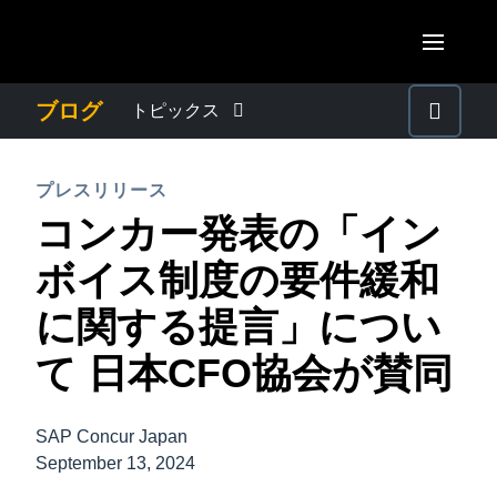
Skip to main content
AMERICAS
ブログ
トピックス
United States (English)
わたしたちについて
EUROPE
プレスリリース
Canada (English)
コンカー発表の「イン
United Kingdom (English)
プレスリリース
ASIA PACIFIC
Canada (Français)
ボイス制度の要件緩和
France (Français)
Australia (English)
México (Español)
電子帳簿保存法・インボイス制度
に関する提言」につい
Deutschland (Deutsch)
India (English)
Brasil (Português)
て 日本CFO協会が賛同
Italia (Italiano)
経理・総務の豆知識
日本（日本語)
Nederlands (English)
Singapore (English)
SAP Concur Japan
出張・経費管理トレンド
Sweden (English)
September 13, 2024
Denmark (English)