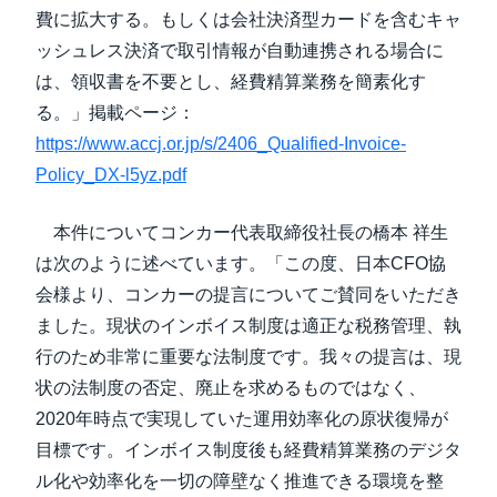
費に拡大する。もしくは会社決済型カードを含むキャ
ッシュレス決済で取引情報が自動連携される場合に
は、領収書を不要とし、経費精算業務を簡素化す
る。」掲載ページ：
https://www.accj.or.jp/s/2406_Qualified-Invoice-
Policy_DX-l5yz.pdf
本件についてコンカー代表取締役社長の橋本 祥生
は次のように述べています。「この度、日本CFO協
会様より、コンカーの提言についてご賛同をいただき
ました。現状のインボイス制度は適正な税務管理、執
行のため非常に重要な法制度です。我々の提言は、現
状の法制度の否定、廃止を求めるものではなく、
2020年時点で実現していた運用効率化の原状復帰が
目標です。インボイス制度後も経費精算業務のデジタ
ル化や効率化を一切の障壁なく推進できる環境を整