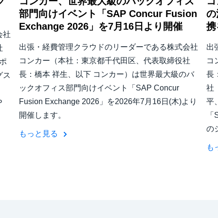
グ
コンカー、世界最大級のバックオフィス
コ
部門向けイベント「SAP Concur Fusion
の
Exchange 2026」を7月16日より開催
携
会社
出張・経費管理クラウドのリーダーである株式会社
出
社
コンカー（本社：東京都千代田区、代表取締役社
コ
ポ
長：橋本 祥生、以下 コンカー）は世界最大級のバ
長
グス
ックオフィス部門向けイベント「SAP Concur
社
Fusion Exchange 2026」を2026年7月16日(木)より
平
Ｐ
開催します。
「S
の
もっと見る
も