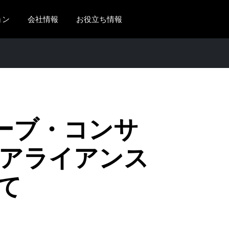
ョン
会社情報
お役立ち情報
AMERICAS
EUROPE
United States (English)
United Kingdom (Engli
Canada (English)
France (Français)
Canada (Français)
Deutschland (Deutsch)
ーブ・コンサ
México (Español)
Italia (Italiano)
アライアンス
Brasil (Português)
Nederlands (English)
て
Sweden (English)
Denmark (English)
Finland (English)