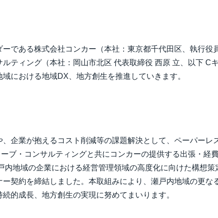
Belgium (English)
España (Español)
ーである株式会社コンカー（本社：東京都千代田区、執行役員
Norway (English)
ルティング（本社：岡山市北区 代表取締役 西原 立、以下 C
地域における地域DX、地方創生を推進していきます。
や、企業が抱えるコスト削減等の課題解決として、ペーパーレ
ューブ・コンサルティングと共にコンカーの提供する出張・経費
瀬戸内地域の企業における経営管理領域の高度化に向けた構想策定から
ナー契約を締結しました。本取組みにより、瀬戸内地域の更な
持続的成長、地方創生の実現に努めてまいります。