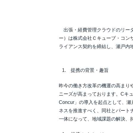
中堅・中小企業
製品情報
出張・経費管理クラウドのリーダ
ー）は株式会社Ｃキューブ・コンサ
導入事例
ライアンス契約を締結し、瀬戸内
サステナビリティ
提携の背景・趣旨
働きかた改革
昨今の働き方改革の機運の高まり
ニーズが高まっております。Cキ
自治体・公共機関・教育機関等
Concur」の導入を起点として、
ネスを推進すべく、同社とパート
一体になって、地域課題の解決、