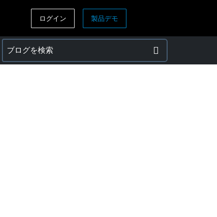
ログイン
製品デモ
ASIA PACIFIC
sh)
Australia (English)
India (English)
日本（日本語)
Singapore (English)