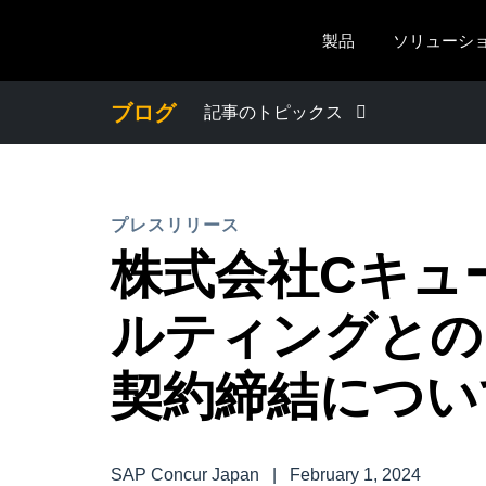
Skip to main content
製品
ソリューシ
ブログ
記事のトピックス
わたしたちについて
プレスリリース
プレスリリース
株式会社Cキュ
電子帳簿保存法・インボイス制度
ルティングとの
経理・総務の豆知識
契約締結につい
出張・経費管理トレンド
SAP Concur Japan
|
February 1, 2024