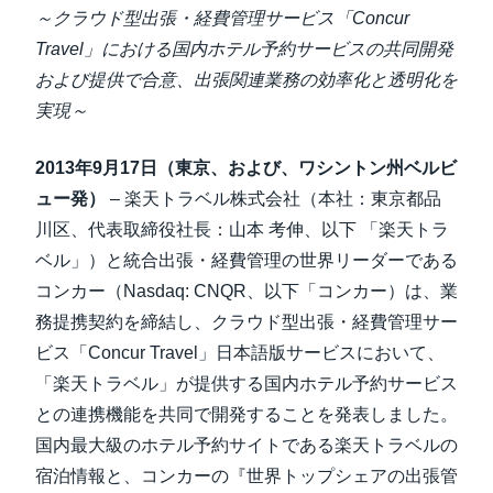
中堅・中小企業
～クラウド型出張・経費管理サービス「Concur
Finland (English)
Travel」における国内ホテル予約サービスの共同開発
製品情報
および提供で合意、出張関連業務の効率化と透明化を
Belgium (English)
実現～
España (Español)
導入事例
2013年9月17日（東京、および、ワシントン州ベルビ
Norway (English)
ュー発）
– 楽天トラベル株式会社（本社：東京都品
サステナビリティ
川区、代表取締役社長：山本 考伸、以下 「楽天トラ
ベル」）と統合出張・経費管理の世界リーダーである
働きかた改革
コンカー（Nasdaq: CNQR、以下「コンカー）は、業
務提携契約を締結し、クラウド型出張・経費管理サー
自治体・公共機関・教育機関等
ビス「Concur Travel」日本語版サービスにおいて、
「楽天トラベル」が提供する国内ホテル予約サービス
との連携機能を共同で開発することを発表しました。
国内最大級のホテル予約サイトである楽天トラベルの
宿泊情報と、コンカーの『世界トップシェアの出張管