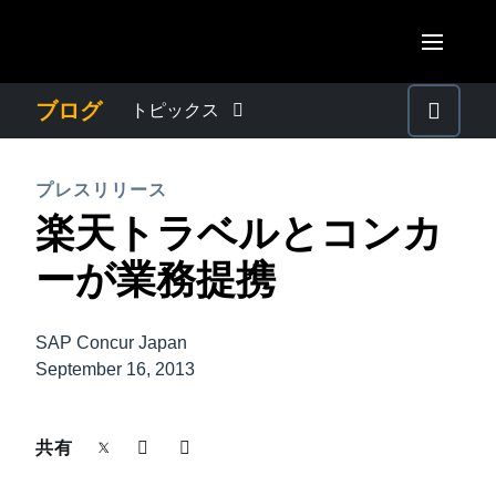
Skip to main content
AMERICAS
ブログ
トピックス
United States (English)
わたしたちについて
EUROPE
プレスリリース
Canada (English)
楽天トラベルとコンカ
United Kingdom (English)
プレスリリース
ASIA PACIFIC
Canada (Français)
ーが業務提携
France (Français)
Australia (English)
México (Español)
電子帳簿保存法・インボイス制度
Deutschland (Deutsch)
India (English)
Brasil (Português)
SAP Concur Japan
Italia (Italiano)
経理・総務の豆知識
September 16, 2013
日本（日本語)
Nederlands (English)
Singapore (English)
出張・経費管理トレンド
共有
Sweden (English)
Denmark (English)