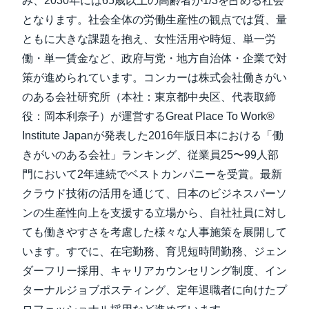
み、2030年には65歳以上の高齢者が1/3を占める社会
となります。社会全体の労働生産性の観点では質、量
ともに大きな課題を抱え、女性活用や時短、単一労
働・単一賃金など、政府与党・地方自治体・企業で対
策が進められています。コンカーは株式会社働きがい
のある会社研究所（本社：東京都中央区、代表取締
役：岡本利奈子）が運営するGreat Place To Work®
Institute Japanが発表した2016年版日本における「働
きがいのある会社」ランキング、従業員25〜99人部
門において2年連続でベストカンパニーを受賞。最新
クラウド技術の活用を通じて、日本のビジネスパーソ
ンの生産性向上を支援する立場から、自社社員に対し
ても働きやすさを考慮した様々な人事施策を展開して
います。すでに、在宅勤務、育児短時間勤務、ジェン
ダーフリー採用、キャリアカウンセリング制度、イン
ターナルジョブポスティング、定年退職者に向けたプ