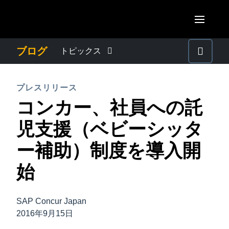
Skip to main content
AMERICAS
ブログ
トピックス
United States (English)
わたしたちについて
EUROPE
プレスリリース
Canada (English)
コンカー、社員への託
United Kingdom (English)
プレスリリース
ASIA PACIFIC
Canada (Français)
児支援（ベビーシッタ
France (Français)
Australia (English)
México (Español)
電子帳簿保存法・インボイス制度
ー補助）制度を導入開
Deutschland (Deutsch)
India (English)
Brasil (Português)
始
Italia (Italiano)
経理・総務の豆知識
日本（日本語)
Nederlands (English)
Singapore (English)
SAP Concur Japan
出張・経費管理トレンド
Sweden (English)
2016年9月15日
Denmark (English)