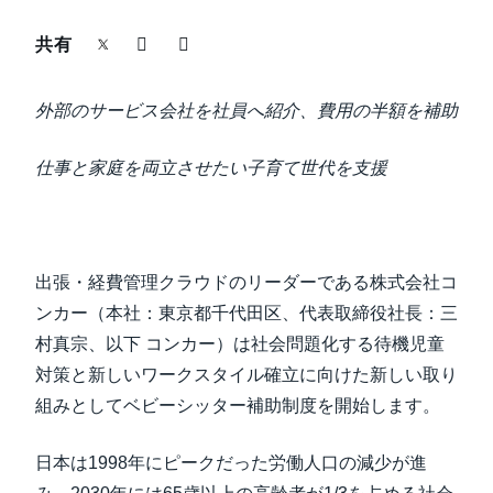
中堅・中小企業
共有
Finland (English)
製品情報
Belgium (English)
外部のサービス会社を社員へ紹介、費用の半額を補助
España (Español)
導入事例
仕事と家庭を両立させたい子育て世代を支援
Norway (English)
サステナビリティ
働きかた改革
出張・経費管理クラウドのリーダーである株式会社コ
ンカー（本社：東京都千代田区、代表取締役社長：三
村真宗、以下 コンカー）は社会問題化する待機児童
自治体・公共機関・教育機関等
対策と新しいワークスタイル確立に向けた新しい取り
組みとしてベビーシッター補助制度を開始します。
日本は1998年にピークだった労働人口の減少が進