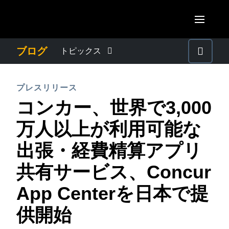
Skip to main content
AMERICAS
ブログ
トピックス
United States (English)
わたしたちについて
EUROPE
プレスリリース
Canada (English)
コンカー、世界で3,000
United Kingdom (English)
プレスリリース
ASIA PACIFIC
Canada (Français)
万人以上が利用可能な
France (Français)
Australia (English)
México (Español)
電子帳簿保存法・インボイス制度
出張・経費精算アプリ
Deutschland (Deutsch)
India (English)
Brasil (Português)
共有サービス、Concur
Italia (Italiano)
経理・総務の豆知識
日本（日本語)
Nederlands (English)
App Centerを日本で提
Singapore (English)
出張・経費管理トレンド
Sweden (English)
供開始
Denmark (English)