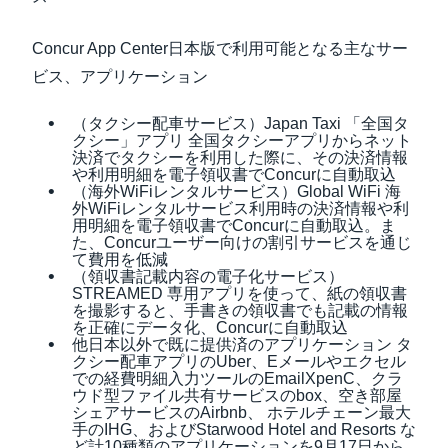
Concur App Center日本版で利用可能となる主なサー
ビス、アプリケーション
（タクシー配車サービス）Japan Taxi 「全国タ
クシー」アプリ 全国タクシーアプリからネット
決済でタクシーを利用した際に、その決済情報
や利用明細を電子領収書でConcurに自動取込
（海外WiFiレンタルサービス）Global WiFi 海
外WiFiレンタルサービス利用時の決済情報や利
用明細を電子領収書でConcurに自動取込。ま
た、Concurユーザー向けの割引サービスを通じ
て費用を低減
（領収書記載内容の電子化サービス）
STREAMED 専用アプリを使って、紙の領収書
を撮影すると、手書きの領収書でも記載の情報
を正確にデータ化、Concurに自動取込
他日本以外で既に提供済のアプリケーション タ
クシー配車アプリのUber、Eメールやエクセル
での経費明細入力ツールのEmailXpenC、クラ
ウド型ファイル共有サービスのbox、空き部屋
シェアサービスのAirbnb、 ホテルチェーン最大
手のIHG、およびStarwood Hotel and Resorts な
ど計10種類のアプリケーションを9月17日から