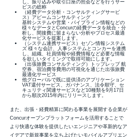
し、振り込みや取引口座の照会などを行うサー
ビスの総称
（経費データ分析・コンサルティングサービ
ス）アビームコンサルティング
基幹システムや営業・パイプライン情報などの
様々なデータとConcurの経費データを統合・分
析し、間接費に留まらない分析やプロセス最適
化サービスを提案します。
（システム連携サービス）セゾン情報システム
ズ 様々な会計、人事システムとコンカーを連携
し、組織、社員情報や経費情報など必要な情報
を欲しいタイミングで取得可能にします。
（出張旅費コンサルティング）トップレップ 航
空券、宿泊費等費用の可視化を通じた出張旅費
最適化サービス
他グローバルで既に提供済のアプリケーション
VAT還付サービス、ガバナンス、法令順守、セ
キュリティ関連サービスなど10種類を9月17日
から順次2015年内にリリースします。
また、出張・経費精算に関わる事業を展開する企業が
Concurオープンプラットフォームを活用することで
より快適な体験を提供したいエンジニアや革新的なア
イデアで新規事業を立ち上げたいモバイルアプリエン