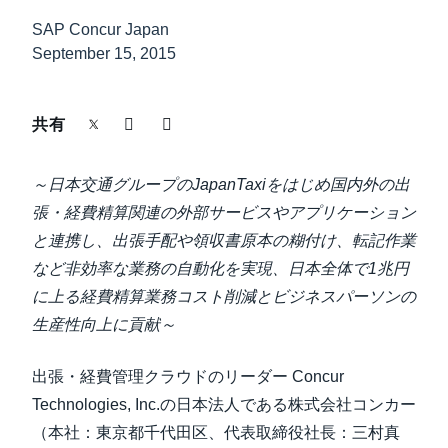
中堅・中小企業
SAP Concur Japan
Finland (English)
September 15, 2015
製品情報
Belgium (English)
España (Español)
共有
導入事例
Norway (English)
～日本交通グループのJapanTaxiをはじめ国内外の出
サステナビリティ
張・経費精算関連の外部サービスやアプリケーション
と連携し、出張手配や領収書原本の糊付け、転記作業
働きかた改革
など非効率な業務の自動化を実現、日本全体で1兆円
に上る経費精算業務コスト削減とビジネスパーソンの
自治体・公共機関・教育機関等
生産性向上に貢献～
出張・経費管理クラウドのリーダー Concur
Technologies, Inc.の日本法人である株式会社コンカー
（本社：東京都千代田区、代表取締役社長：三村真