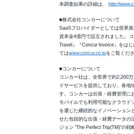
本調査結果の詳細は、
http://www.c
■株式会社コンカーについて
SaaSプロバイダーとしては世界第2位
資本金4億円で設立されました。コンカ
Travel』『Concur Inv
ては
www.concur.co.jp
をご覧くだ
■コンカーについて
コンカー社は、全世界で約2,200
ドサービスを提供しており、各地
す。コンカーは出張・経費管理に
モバイルでも利用可能なクラウドソリュ
を通じた継続的なイノベーション
せた包括的な出張・経費データの
ジョン “The Perfect Trip(