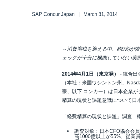
中堅・中小企業
SAP Concur Japan
|
March 31, 2014
製品情報
導入事例
～消費増税を迎える中、約9割が
ェックが十分に機能していない実
サステナビリティ
2014年4月1日（東京発）
- 統合出
（本社：米国ワシントン州、Nas
働きかた改革
宗、以下 コンカー）は日本企業
精算の現状と課題意識について日
自治体・公共機関・教育機関等
「経費精算の現状と課題」調査 
調査対象：日本CFO協会会
高1000億以上が55%、従業員