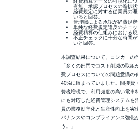
経費精算データの可視化につ
有無、承認プロセスの進捗状
経費規定に対する従業員の理
いると回答。
管理職による承認が経費規定
単純な経費規定違反のチェッ
経費精算の仕組みにおける規
不正チェックに十分な時間が
いと回答。
本調査結果について、コンカーの
「多くの部門でコスト削減の取組
費プロセスについての問題意識の有
40%に留まっていました。間接費
費税増税で、利用頻度の高い電車料
にも対応した経費管理システムを
員の業務効率化と生産性向上を実
バナンスやコンプライアンス強化
う。」