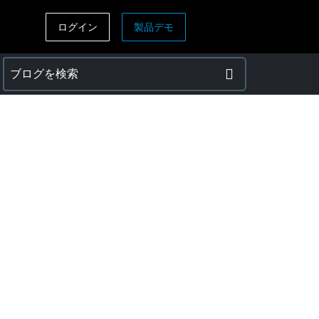
ログイン
製品デモ
ASIA PACIFIC
sh)
Australia (English)
India (English)
日本（日本語)
Singapore (English)