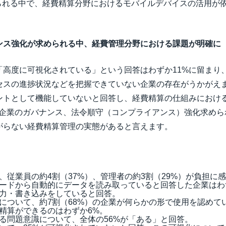
けられる中で、経費精算分野におけるモバイルデバイスの活用が
ンス強化が求められる中、経費管理分野における課題が明確に
「高度に可視化されている」という回答はわずか11%に留まり
セスの進捗状況などを把握できていない企業の存在がうかがえま
ントとして機能していないと回答し、経費精算の仕組みにおけ
。企業のガバナンス、法令順守（コンプライアンス）強化求めら
がらない経費精算管理の実態があると言えます。
。
、従業員の約4割（37%）、管理者の約3割（29%）が負担に
カードから自動的にデータを読み取っていると回答した企業はわず
力・書き込みをしていると回答。
について、約7割（68%）の企業が何らかの形で使用を認めて
精算ができるのはわずか6%。
る問題意識について、全体の56%が「ある」と回答。