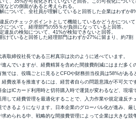
いて、35%が可視化されていないと回答。この可視化につい
況などの側面があると考えられる。
解について、全社員が理解していると回答した企業はわずか8%
違反のチェックポイントとして機能しているかどうかについて
クについて、経理部門の55％が負担になっていると回答。
定違反の検知について、41%が検知できないと回答。
割けていると回答した経理部門はわずか27%に留まり、約7割
代表取締役社長である三村真宗は次のように述べています。
が進んでいますが、経費精算を含めた間接費削減にはまだ多く
無では、役職ごとに見るとCFOや財務担当役員は58%があ
・経費改革を推進するには、経営者自らの問題意識が不可欠です
金はICカード利用時と切符購入時で運賃が変わるなど、現場で
活用して経費管理を最適化することで、入力作業や規定違反チ
現できるようになります。日本企業のグローバル化が進み、厳
が求められる中、戦略的な間接費管理によって企業は大きな競