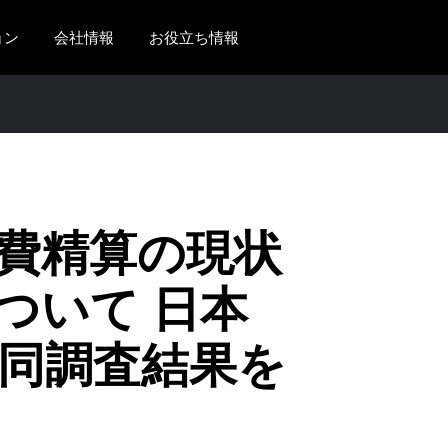
ョン
会社情報
お役立ち情報
AMERICAS
EUROPE
United States (English)
United Kingdom (Engli
Canada (English)
France (Français)
Canada (Français)
Deutschland (Deutsch)
費精算の現状
México (Español)
Italia (Italiano)
ついて 日本
Brasil (Português)
Nederlands (English)
共同調査結果を
Sweden (English)
Denmark (English)
Finland (English)