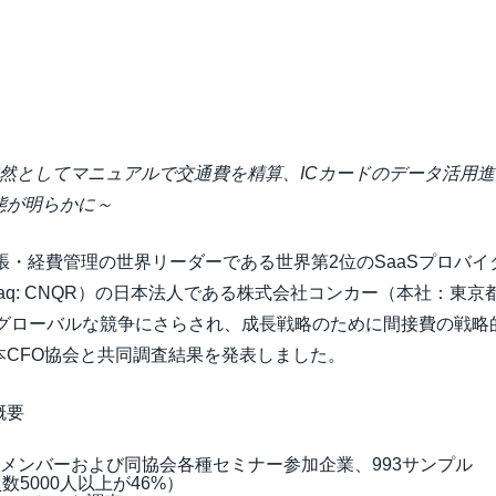
Belgium (English)
España (Español)
Norway (English)
依然としてマニュアルで交通費を精算、ICカードのデータ活用
態が明らかに～
張・経費管理の世界リーダーである世界第2位のSaaSプロバイダー、Concu
daq: CNQR）の日本法人である株式会社コンカー（本社：東
がグローバルな競争にさらされ、成長戦略のために間接費の戦略
本CFO協会と共同調査結果を発表しました。
概要
員メンバーおよび同協会各種セミナー参加企業、993サンプル
数5000人以上が46%）