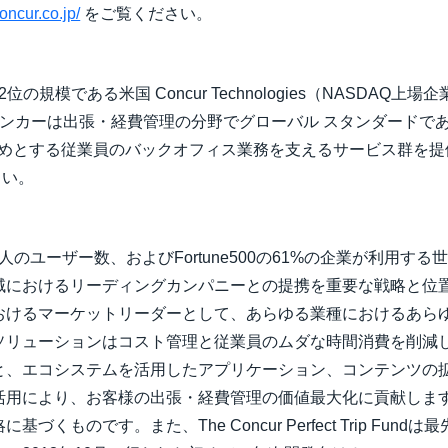
oncur.co.jp/
をご覧ください。
の規模である米国 Concur Technologies（NASDAQ上
ーは出張・経費管理の分野でグローバル スタンダードである『Conc
oice』をはじめとする従業員のバックオフィス業務を支えるサービス
さい。
万人のユーザー数、およびFortune500の61%の企業が利用
域におけるリーディングカンパニーとの提携を重要な戦略と位
おけるマーケットリーダーとして、あらゆる業種におけるあら
ーションはコスト管理と従業員のムダな時間消費を削減します。The 
と、エコシステムを活用したアプリケーション、コンテンツの
活用により、お客様の出張・経費管理の価値最大化に貢献しま
TM)”の戦略に基づくものです。また、The Concur Perfect Trip