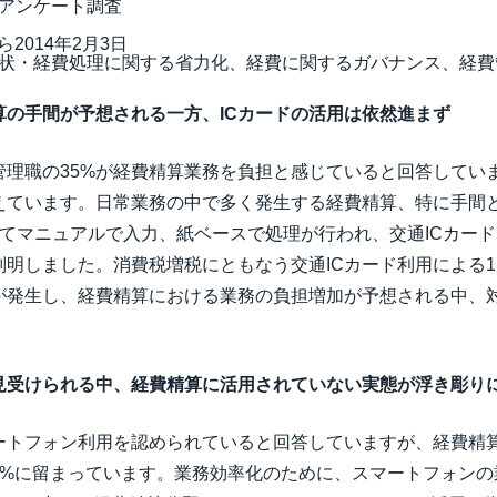
アンケート調査
ら2014年2月3日
状・経費処理に関する省力化、経費に関するガバナンス、経費
算の手間が予想される一方、ICカードの活用は依然進まず
管理職の35%が経費精算業務を負担と感じていると回答してい
えています。日常業務の中で多く発生する経費精算、特に手間
てマニュアルで入力、紙ベースで処理が行われ、交通ICカード（P
判明しました。消費税増税にともなう交通ICカード利用による
が発生し、経費精算における業務の負担増加が予想される中、
見受けられる中、経費精算に活用されていない実態が浮き彫り
マートフォン利用を認められていると回答していますが、経費精
6%に留まっています。業務効率化のために、スマートフォンの