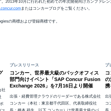
。2013年10月に行われた初めての年次開発向けカンファレン
w.concur.com
またはコンカーブログをご覧ください。
hnologiesの商標および登録商標です。
プレスリリース
プ
グ
コンカー、世界最大級のバックオフィス
コ
部門向けイベント「SAP Concur Fusion
の
Exchange 2026」を7月16日より開催
携
会社
出張・経費管理クラウドのリーダーである株式会社
出
社
コンカー（本社：東京都千代田区、代表取締役社
コ
ポ
長：橋本 祥生、以下 コンカー）は世界最大級のバ
長
グス