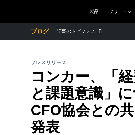
Skip to main content
製品
ソリューシ
ブログ
記事のトピックス
わたしたちについて
プレスリリース
プレスリリース
コンカー、「経
電子帳簿保存法・インボイス制度
と課題意識」に
経理・総務の豆知識
CFO協会との
発表
出張・経費管理トレンド