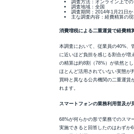
調査方法：オンライン上での
調査地域：全国
調査期間：2014年1月21日か
主な調査内容：経費精算の現
消費増税による二重運賃で経費精
本調査において、従業員の40%、
に近いほど負担を感じる割合が増
の精算は約8割（78%）が依然とし
ほとんど活用されていない実態が
買時と異なる公共機関の二重運賃
れます。
スマートフォンの業務利用普及が
68%が何らかの形で業務でのス
実施できると回答したのはわずか