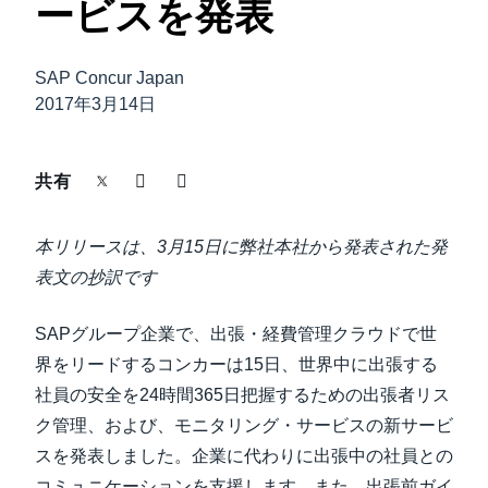
ービスを発表
中堅・中小企業
Finland (English)
製品情報
SAP Concur Japan
Belgium (English)
2017年3月14日
España (Español)
導入事例
Norway (English)
共有
サステナビリティ
本リリースは、3月15日に弊社本社から発表された発
表文の抄訳です
働きかた改革
SAPグループ企業で、出張・経費管理クラウドで世
自治体・公共機関・教育機関等
界をリードするコンカーは15日、世界中に出張する
社員の安全を24時間365日把握するための出張者リス
ク管理、および、モニタリング・サービスの新サービ
スを発表しました。企業に代わりに出張中の社員との
コミュニケーションを支援します。また、出張前ガイ