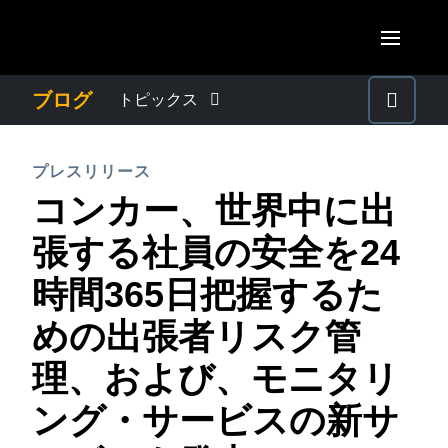
Skip to main content
AMERICAS
ブログ
トピックス
United States (English)
わたしたちについて
EUROPE
プレスリリース
Canada (English)
コンカー、世界中に出
United Kingdom (English)
プレスリリース
ASIA PACIFIC
Canada (Français)
張する社員の安全を24
France (Français)
Australia (English)
México (Español)
電子帳簿保存法・インボイス制度
時間365日把握するた
Deutschland (Deutsch)
India (English)
Brasil (Português)
めの出張者リスク管
Italia (Italiano)
経理・総務の豆知識
日本（日本語)
Nederlands (English)
理、および、モニタリ
Singapore (English)
出張・経費管理トレンド
Sweden (English)
ング・サービスの新サ
Denmark (English)