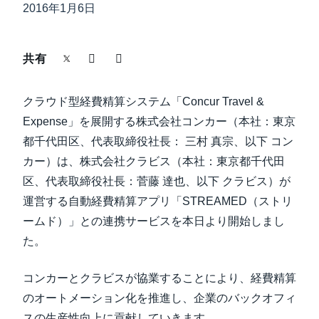
中堅・中小企業
2016年1月6日
Finland (English)
製品情報
Belgium (English)
共有
España (Español)
導入事例
クラウド型経費精算システム「Concur Travel &
Norway (English)
Expense」を展開する株式会社コンカー（本社：東京
サステナビリティ
都千代田区、代表取締役社長： 三村 真宗、以下 コン
カー）は、株式会社クラビス（本社：東京都千代田
区、代表取締役社長：菅藤 達也、以下 クラビス）が
働きかた改革
運営する自動経費精算アプリ「STREAMED（ストリ
ームド）」との連携サービスを本日より開始しまし
自治体・公共機関・教育機関等
た。
コンカーとクラビスが協業することにより、経費精算
のオートメーション化を推進し、企業のバックオフィ
スの生産性向上に貢献していきます。