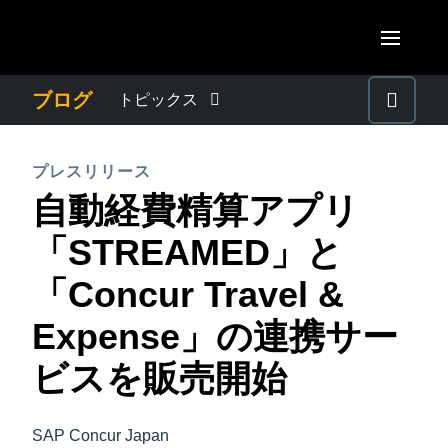
Skip to main content
AMERICAS
ブログ
トピックス
United States (English)
わたしたちについて
EUROPE
プレスリリース
Canada (English)
自動経費精算アプリ
United Kingdom (English)
プレスリリース
ASIA PACIFIC
Canada (Français)
「STREAMED」と
France (Français)
Australia (English)
México (Español)
電子帳簿保存法・インボイス制度
「Concur Travel &
Deutschland (Deutsch)
India (English)
Brasil (Português)
Expense」の連携サー
Italia (Italiano)
経理・総務の豆知識
日本（日本語)
Nederlands (English)
ビスを販売開始
Singapore (English)
出張・経費管理トレンド
Sweden (English)
SAP Concur Japan
Denmark (English)