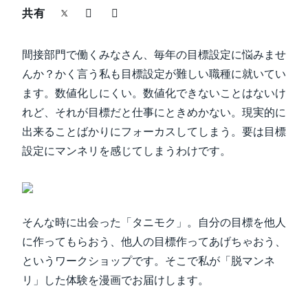
中堅・中小企業
共有
Finland (English)
製品情報
間接部門で働くみなさん、毎年の目標設定に悩みませ
Belgium (English)
んか？かく言う私も目標設定が難しい職種に就いてい
España (Español)
導入事例
ます。数値化しにくい。数値化できないことはないけ
れど、それが目標だと仕事にときめかない。現実的に
Norway (English)
出来ることばかりにフォーカスしてしまう。要は目標
サステナビリティ
設定にマンネリを感じてしまうわけです。
働きかた改革
自治体・公共機関・教育機関等
そんな時に出会った「タニモク」。自分の目標を他人
に作ってもらおう、他人の目標作ってあげちゃおう、
というワークショップです。そこで私が「脱マンネ
リ」した体験を漫画でお届けします。