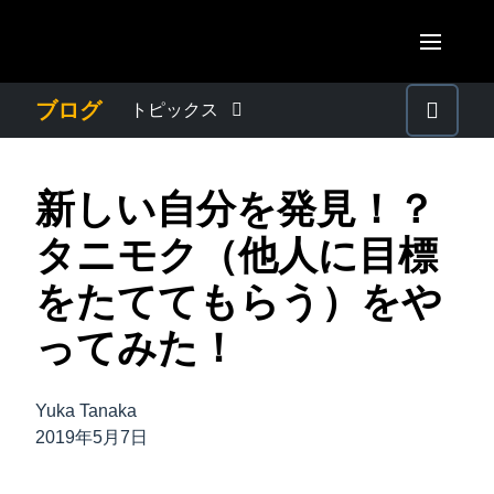
Skip to main content
AMERICAS
ブログ
トピックス
United States (English)
わたしたちについて
EUROPE
新しい自分を発見！？
Canada (English)
United Kingdom (English)
プレスリリース
ASIA PACIFIC
タニモク（他人に目標
Canada (Français)
France (Français)
Australia (English)
をたててもらう）をや
México (Español)
電子帳簿保存法・インボイス制度
Deutschland (Deutsch)
India (English)
ってみた！
Brasil (Português)
Italia (Italiano)
経理・総務の豆知識
日本（日本語)
Nederlands (English)
Yuka Tanaka
Singapore (English)
出張・経費管理トレンド
2019年5月7日
Sweden (English)
Denmark (English)