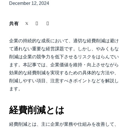
中堅・中小企業
December 12, 2024
Finland (English)
製品情報
Belgium (English)
共有
España (Español)
導入事例
企業の持続的な成長において、適切な経費削減は避け
Norway (English)
て通れない重要な経営課題です。しかし、やみくもな
サステナビリティ
削減は企業の競争力を低下させるリスクをはらんでい
ます。本記事では、企業価値を維持・向上させながら
効果的な経費削減を実現するための具体的な方法や、
働きかた改革
削減しやすい項目、注意すべきポイントなどを解説し
ます。
自治体・公共機関・教育機関等
経費削減とは
経費削減とは、主に企業が業務や仕組みを改善して、