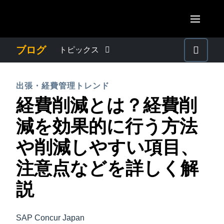
Skip to main content
AMERICAS
ブログ
トピックス
United States (English)
わたしたちについて
EUROPE
出張・経費管理トレンド
Canada (English)
経費削減とは？経費削
United Kingdom (English)
プレスリリース
ASIA PACIFIC
Canada (Français)
減を効果的に行う方法
France (Français)
Australia (English)
México (Español)
電子帳簿保存法・インボイス制度
や削減しやすい項目、
Deutschland (Deutsch)
India (English)
Brasil (Português)
注意点などを詳しく解
Italia (Italiano)
経理・総務の豆知識
日本（日本語)
Nederlands (English)
説
Singapore (English)
出張・経費管理トレンド
Sweden (English)
SAP Concur Japan
Denmark (English)