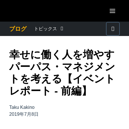
Skip to main content
AMERICAS
ブログ
トピックス
United States (English)
わたしたちについて
EUROPE
幸せに働く人を増やす
Canada (English)
United Kingdom (English)
プレスリリース
ASIA PACIFIC
パーパス・マネジメン
Canada (Français)
France (Français)
Australia (English)
トを考える【イベント
México (Español)
電子帳簿保存法・インボイス制度
Deutschland (Deutsch)
India (English)
レポート - 前編】
Brasil (Português)
Italia (Italiano)
経理・総務の豆知識
日本（日本語)
Nederlands (English)
Taku Kakino
Singapore (English)
出張・経費管理トレンド
2019年7月8日
Sweden (English)
Denmark (English)