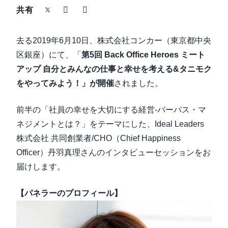
中堅・中小企業
共有
Finland (English)
製品情報
去る2019年6月10日、株式会社コンカー（東京都中央
Belgium (English)
区銀座）にて、「
第5回 Back Office Heroes ミート
España (Español)
導入事例
アップ 自分とみんなの仕事と幸せを考える&タニモク
をやってみよう！」が開催
Norway (English)
されました。
サステナビリティ
前半の「社員の幸せを大切にする経営-パーパス・マ
ネジメントとは？」をテーマにした、Ideal Leaders
働きかた改革
株式会社 共同創業者/CHO（Chief Happiness
Officer）丹羽真理さんのインタビューセッションをお
自治体・公共機関・教育機関等
届けします。
【パネラーのプロフィール】