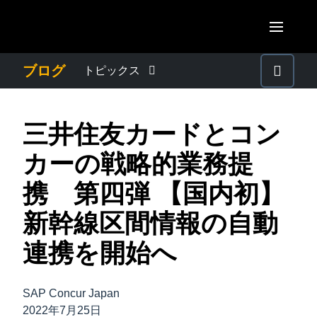
Skip to main content
AMERICAS
ブログ
トピックス
United States (English)
わたしたちについて
EUROPE
三井住友カードとコン
Canada (English)
United Kingdom (English)
プレスリリース
ASIA PACIFIC
カーの戦略的業務提
Canada (Français)
France (Français)
Australia (English)
携 第四弾 【国内初】
México (Español)
電子帳簿保存法・インボイス制度
Deutschland (Deutsch)
India (English)
新幹線区間情報の自動
Brasil (Português)
Italia (Italiano)
経理・総務の豆知識
日本（日本語)
連携を開始へ
Nederlands (English)
Singapore (English)
出張・経費管理トレンド
Sweden (English)
SAP Concur Japan
2022年7月25日
Denmark (English)