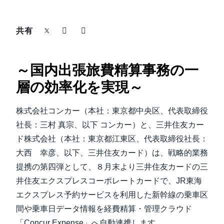
中堅・中小企業
Finland (English)
共有
製品情報
Belgium (English)
España (Español)
導入事例
～国内出張旅費精算事務の一
Norway (English)
層の効率化を実現～
サステナビリティ
株式会社コンカー（本社：東京都中央区、代表取締役
社長：三村 真宗、以下 コンカー）と、三井住友カー
働きかた改革
ド株式会社（本社：東京都江東区、代表取締役社長：
大西 幸彦、以下、三井住友カード）は、戦略的業務
自治体・公共機関・教育機関等
提携の第四弾として、８月末より三井住友カードの三
井住友エクスプレスコーポレートカードで、JR東海
エクスプレス予約サービスを利用した新幹線の乗車区
間や乗車日データ情報を経費精算・管理クラウド
「Concur Expense」へ自動連携します。