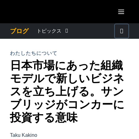
Skip to main content
AMERICAS
ブログ
トピックス
United States (English)
わたしたちについて
EUROPE
わたしたちについて
Canada (English)
日本市場にあった組織
United Kingdom (English)
プレスリリース
ASIA PACIFIC
Canada (Français)
モデルで新しいビジネ
France (Français)
Australia (English)
México (Español)
電子帳簿保存法・インボイス制度
スを立ち上げる。サン
Deutschland (Deutsch)
India (English)
Brasil (Português)
ブリッジがコンカーに
Italia (Italiano)
経理・総務の豆知識
日本（日本語)
Nederlands (English)
投資する意味
Singapore (English)
出張・経費管理トレンド
Sweden (English)
Taku Kakino
Denmark (English)