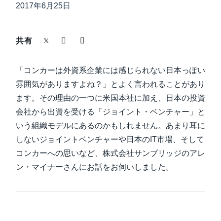
中堅・中小企業
2017年6月25日
Finland (English)
製品情報
Belgium (English)
共有
España (Español)
導入事例
「コンカーは外資系企業には感じられない日本っぽい
Norway (English)
雰囲気がありますよね？」とよく言われることがあり
サステナビリティ
ます。その理由の一つに米国本社に加え、日本の投資
会社から出資を受ける「ジョイント・ベンチャー」と
いう組織モデルにあるのかもしれません。あまり耳に
働きかた改革
しないジョイントベンチャーや日本のIT市場、そして
コンカーへの思いなど、株式会社サンブリッジのアレ
自治体・公共機関・教育機関等
ン・マイナーさんにお話をお伺いしました。