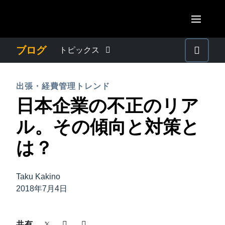
Skip to main content
AMERICAS
ブログ
トピックス
United States (English)
わたしたちについて
EUROPE
出張・経費管理トレンド
Canada (English)
日本企業の不正のリア
United Kingdom (English)
プレスリリース
ASIA PACIFIC
Canada (Français)
ル。その傾向と対策と
France (Français)
Australia (English)
México (Español)
電子帳簿保存法・インボイス制度
は？
Deutschland (Deutsch)
India (English)
Brasil (Português)
Italia (Italiano)
経理・総務の豆知識
日本（日本語)
Taku Kakino
Nederlands (English)
2018年7月4日
Singapore (English)
出張・経費管理トレンド
Sweden (English)
共有
Denmark (English)