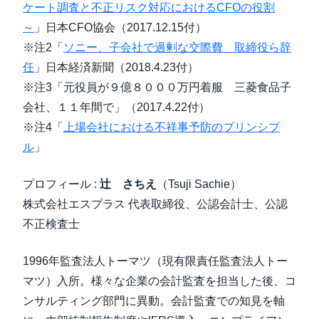
ケート調査と不正リスク対応におけるCFOの役割
～
」日本CFO協会（2017.12.15付）
※注2「
ソニー、子会社で過剰な交際費 取締役ら辞
任
」日本経済新聞（2018.4.23付）
※注3「元役員が９億８０００万円着服 三菱食品子
会社、１１年間で」（2017.4.22付）
※注4「
上場会社における不祥事予防のプリンシプ
ル
」
プロフィール :
辻 さちえ
（Tsuji Sachie）
株式会社エスプラス 代表取締役、公認会計士、公認
不正検査士
1996年監査法人トーマツ（現有限責任監査法人トー
マツ）入所。様々な企業の会計監査を担当した後、コ
ンサルティング部門に異動。会計監査での知見を軸