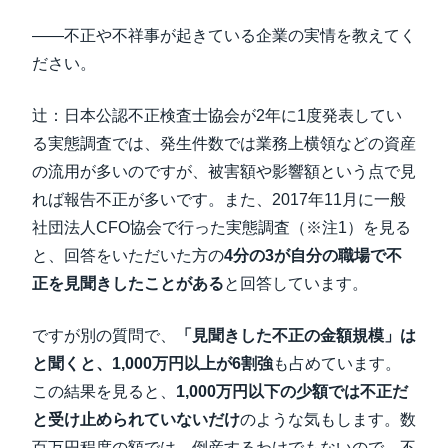
――不正や不祥事が起きている企業の実情を教えてく
ださい。
辻：日本公認不正検査士協会が2年に1度発表してい
る実態調査では、発生件数では業務上横領などの資産
の流用が多いのですが、被害額や影響額という点で見
れば報告不正が多いです。また、2017年11月に一般
社団法人CFO協会で行った実態調査（※注1）を見る
と、回答をいただいた方の
4分の3が自分の職場で不
正を見聞きしたことがある
と回答しています。
ですが別の質問で、
「見聞きした不正の金額規模」は
と聞くと、1,000万円以上が6割強
も占めています。
この結果を見ると、
1,000万円以下の少額では不正だ
と受け止められていないだけ
のような気もします。数
百万円程度の額では、倒産するわけでもないので、不