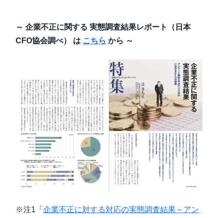
～ 企業不正に関する 実態調査結果レポート（日本
CFO協会調べ） は
こちら
から ～
※注1「
企業不正に対する対応の実態調査結果～アン