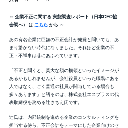
中堅・中小企業
Finland (English)
～ 企業不正に関する 実態調査レポート（日本CFO協
製品情報
Belgium (English)
会調べ） は
こちら
から ～
España (Español)
導入事例
あの有名企業に巨額の不正会計が発覚と聞いても、あ
Norway (English)
まり驚かない時代になりました。それほど企業の不
サステナビリティ
正・不祥事は巷にあふれています。
「不正と聞くと、莫大な額の横領といったイメージが
働きかた改革
あるかもしれませんが、会社役員といった職階にある
人ではなく、ごく普通の社員が関与している場合も
自治体・公共機関・教育機関等
多々あります」と語るのは、株式会社エスプラスの代
表取締役を務める辻さちえ氏です。
辻氏は、内部統制を進める企業のコンサルティングを
担当する傍ら、不正会計をテーマにした企業向けのセ