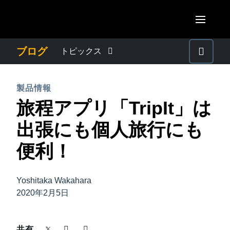
Skip to main content
AMERICAS
ブログ
トピックス
United States (English)
わたしたちについて
EUROPE
製品情報
Canada (English)
旅程アプリ「TripIt」は
United Kingdom (English)
プレスリリース
ASIA PACIFIC
Canada (Français)
出張にも個人旅行にも
France (Français)
Australia (English)
México (Español)
電子帳簿保存法・インボイス制度
便利！
Deutschland (Deutsch)
India (English)
Brasil (Português)
Italia (Italiano)
経理・総務の豆知識
日本（日本語)
Yoshitaka Wakahara
Nederlands (English)
2020年2月5日
Singapore (English)
出張・経費管理トレンド
Sweden (English)
共有
Denmark (English)