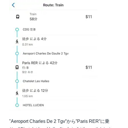
"Aeroport Charles De 2 Tgv”から”Paris RER”に乗