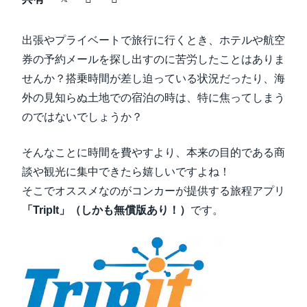
中堅・中小企業
Finland (English)
出張やプライベートで旅行に行くとき、ホテルや航空
製品情報
Belgium (English)
券の予約メールを探し出すのに苦労したことはありま
せんか？搭乗時間が差し迫っている状況だったり、海
España (Español)
導入事例
外の見知らぬ土地での宿泊の時は、特に焦ってしまう
Norway (English)
のではないでしょうか？
サステナビリティ
そんなことに時間を費やすより、本来の目的である商
談や観光に集中できたら嬉しいですよね！
働きかた改革
そこでオススメなのがコンカーが提供する旅程アプリ
「TripIt」（しかも無償版あり！）
です。
自治体・公共機関・教育機関等