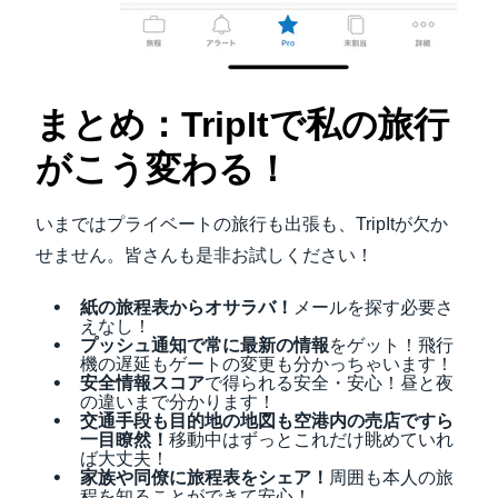
まとめ：TripItで私の旅行
がこう変わる！
いまではプライベートの旅行も出張も、TripItが欠か
せません。皆さんも是非お試しください！
紙の旅程表からオサラバ！
メールを探す必要さ
えなし！
プッシュ通知で常に最新の情報
をゲット！飛行
機の遅延もゲートの変更も分かっちゃいます！
安全情報スコア
で得られる安全・安心！昼と夜
の違いまで分かります！
交通手段も目的地の地図も空港内の売店ですら
一目瞭然！
移動中はずっとこれだけ眺めていれ
ば大丈夫！
家族や同僚に旅程表をシェア！
周囲も本人の旅
程を知ることができて安心！