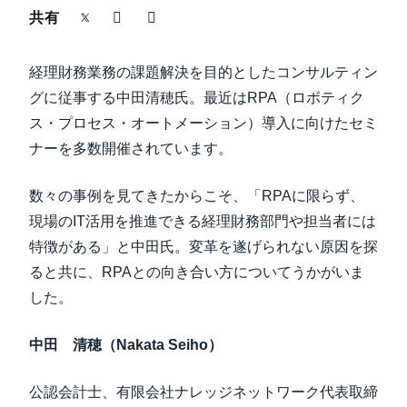
中堅・中小企業
共有
Finland (English)
製品情報
経理財務業務の課題解決を目的としたコンサルティン
Belgium (English)
グに従事する中田清穂氏。最近はRPA（ロボティク
España (Español)
導入事例
ス・プロセス・オートメーション）導入に向けたセミ
ナーを多数開催されています。
Norway (English)
サステナビリティ
数々の事例を見てきたからこそ、「RPAに限らず、
現場のIT活用を推進できる経理財務部門や担当者には
働きかた改革
特徴がある」と中田氏。変革を遂げられない原因を探
ると共に、RPAとの向き合い方についてうかがいま
自治体・公共機関・教育機関等
した。
中田 清穂（Nakata Seiho）
公認会計士、有限会社ナレッジネットワーク代表取締