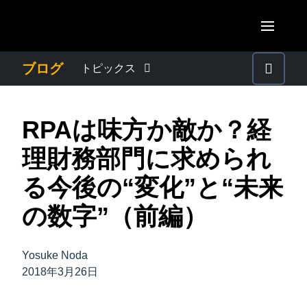
Skip to main content
AMERICAS
ブログ
トピックス
United States (English)
わたしたちについて
EUROPE
RPAは味方か敵か？経
Canada (English)
United Kingdom (English)
プレスリリース
ASIA PACIFIC
理財務部門に求められ
Canada (Français)
France (Français)
Australia (English)
る今後の“変化”と“未来
México (Español)
電子帳簿保存法・インボイス制度
Deutschland (Deutsch)
India (English)
の数字”（前編）
Brasil (Português)
Italia (Italiano)
経理・総務の豆知識
日本（日本語)
Nederlands (English)
Yosuke Noda
Singapore (English)
出張・経費管理トレンド
2018年3月26日
Sweden (English)
Denmark (English)