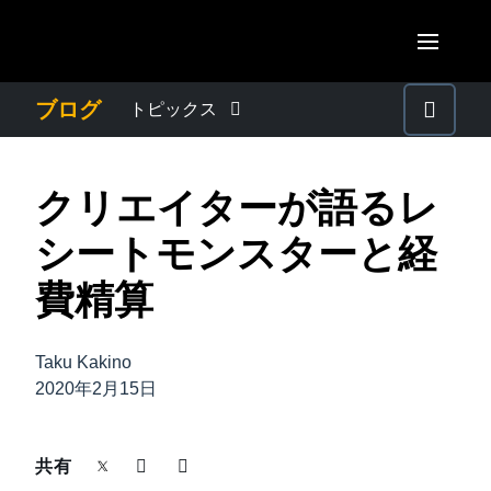
Skip to main content
AMERICAS
ブログ
トピックス
United States (English)
わたしたちについて
EUROPE
クリエイターが語るレ
Canada (English)
United Kingdom (English)
プレスリリース
ASIA PACIFIC
シートモンスターと経
Canada (Français)
France (Français)
Australia (English)
費精算
México (Español)
電子帳簿保存法・インボイス制度
Deutschland (Deutsch)
India (English)
Brasil (Português)
Italia (Italiano)
Taku Kakino
経理・総務の豆知識
日本（日本語)
2020年2月15日
Nederlands (English)
Singapore (English)
出張・経費管理トレンド
Sweden (English)
共有
Denmark (English)