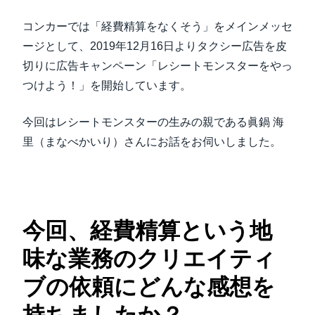
中堅・中小企業
コンカーでは「経費精算をなくそう」をメインメッセ
Finland (English)
ージとして、2019年12月16日よりタクシー広告を皮
製品情報
Belgium (English)
切りに広告キャンペーン「レシートモンスターをやっ
つけよう！」を開始しています。
España (Español)
導入事例
Norway (English)
今回はレシートモンスターの生みの親である眞鍋 海
サステナビリティ
里（まなべかいり）さんにお話をお伺いしました。
働きかた改革
自治体・公共機関・教育機関等
今回、経費精算という地
味な業務のクリエイティ
ブの依頼にどんな感想を