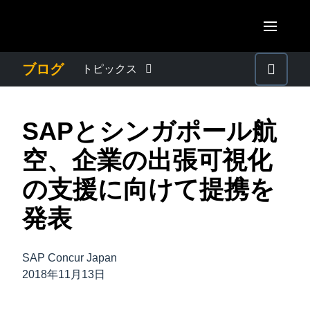
Skip to main content
AMERICAS
ブログ
トピックス
United States (English)
わたしたちについて
EUROPE
SAPとシンガポール航
Canada (English)
United Kingdom (English)
プレスリリース
ASIA PACIFIC
空、企業の出張可視化
Canada (Français)
France (Français)
Australia (English)
の支援に向けて提携を
México (Español)
電子帳簿保存法・インボイス制度
Deutschland (Deutsch)
India (English)
発表
Brasil (Português)
Italia (Italiano)
経理・総務の豆知識
日本（日本語)
Nederlands (English)
SAP Concur Japan
Singapore (English)
出張・経費管理トレンド
2018年11月13日
Sweden (English)
Denmark (English)