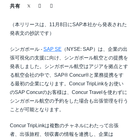
中堅・中小企業
共有
Finland (English)
製品情報
（本リリースは、11月8日にSAP本社から発表された
Belgium (English)
発表文の抄訳です）
España (Español)
導入事例
シンガポール -
SAP SE
（NYSE: SAP）は、企業の出
Norway (English)
張可視化の支援に向け、シンガポール航空との提携を
サステナビリティ
発表しました。シンガポール航空はアジアを拠点とす
る航空会社の中で、SAP® Concur®と業務提携をす
働きかた改革
る最初の企業になります。Concur TripLinkをお使い
のSAP Concurのお客様は、Concur Travelを使わずに
自治体・公共機関・教育機関等
シンガポール航空の予約をした場合も出張管理を行う
ことが可能となります。
Concur TripLinkは複数のチャネルにわたって出張
者、出張旅程、領収書の情報を連携し、企業は