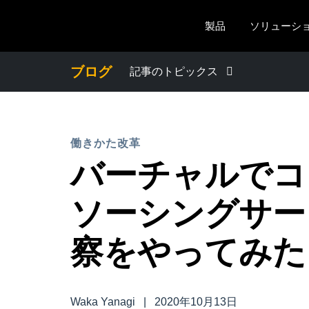
Skip to main content
製品
ソリューシ
ブログ
記事のトピックス
わたしたちについて
働きかた改革
プレスリリース
バーチャルでコ
電子帳簿保存法・インボイス制度
ソーシングサー
経理・総務の豆知識
察をやってみた
出張・経費管理トレンド
Waka Yanagi
|
2020年10月13日