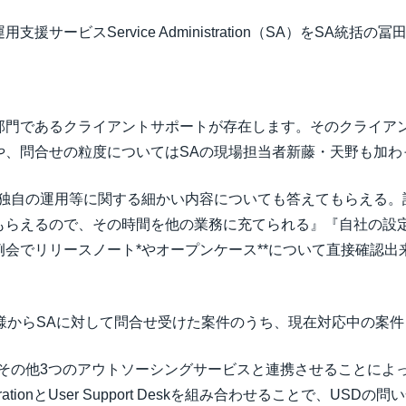
サービスService Administration（SA）をSA統括
部門であるクライアントサポートが存在します。そのクライアン
や、問合せの粒度についてはSAの現場担当者新藤・天野も加わ
『独自の運用等に関する細かい内容についても答えてもらえる。
もらえるので、その時間を他の業務に充てられる』『自社の設
会でリリースノート*やオープンケース**について直接確認
客様からSAに対して問合せ受けた案件のうち、現在対応中の案件
、その他3つのアウトソーシングサービスと連携させることによ
strationとUser Support Deskを組み合わせることで、USD