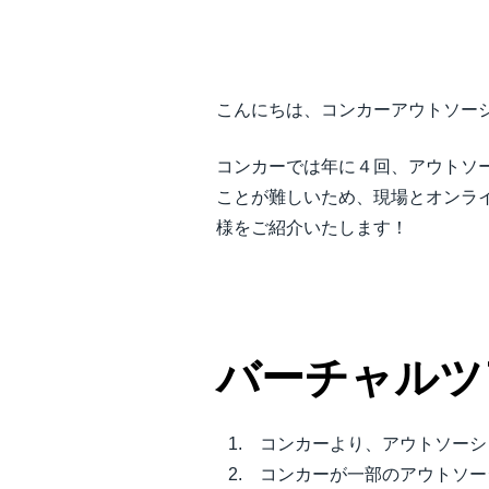
中堅・中小企業
製品情報
こんにちは、コンカーアウトソー
導入事例
コンカーでは年に４回、アウトソ
ことが難しいため、現場とオンラ
サステナビリティ
様をご紹介いたします！
働きかた改革
自治体・公共機関・教育機関等
バーチャルツ
コンカーより、アウトソーシ
コンカーが一部のアウトソー