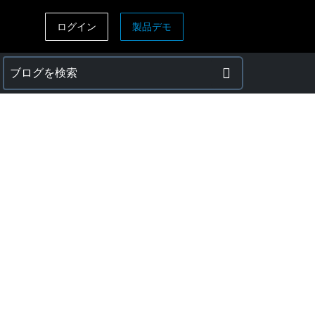
ログイン
製品デモ
ASIA PACIFIC
sh)
Australia (English)
India (English)
日本（日本語)
Singapore (English)