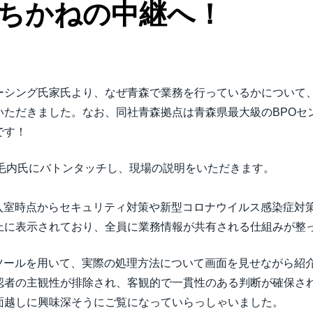
ちかねの中継へ！
。
ソーシング氏家氏より、なぜ青森で業務を行っているかについて
いただきました。なお、同社青森拠点は青森県最大級のBPOセ
です！
ンター長 毛内氏にバトンタッチし、現場の説明をいただきます。
の執務室は入室時点からセキュリティ対策や新型コロナウイルス感染
上に表示されており、全員に業務情報が共有される仕組みが整
で利用するツールを用いて、実際の処理方法について画面を見せなが
認者の主観性が排除され、客観的で一貫性のある判断が確保さ
面越しに興味深そうにご覧になっていらっしゃいました。