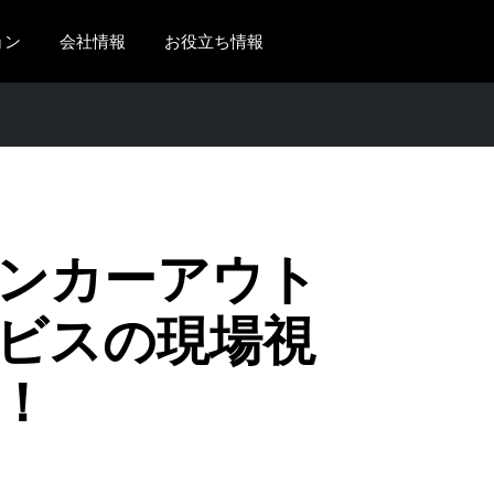
ョン
会社情報
お役立ち情報
AMERICAS
EUROPE
United States (English)
United Kingdom (Engli
Canada (English)
France (Français)
Canada (Français)
Deutschland (Deutsch)
ンカーアウト
México (Español)
Italia (Italiano)
ビスの現場視
Brasil (Português)
Nederlands (English)
！
Sweden (English)
Denmark (English)
Finland (English)