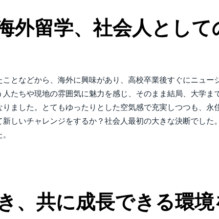
Belgium (English)
海外留学、社会人として
España (Español)
Norway (English)
たことなどから、海外に興味があり、高校卒業後すぐにニュー
う人たちや現地の雰囲気に魅力を感じ、そのまま結局、大学ま
なりました。とてもゆったりとした空気感で充実しつつも、永
て新しいチャレンジをするか？社会人最初の大きな決断でした
た。
き、共に成長できる環境