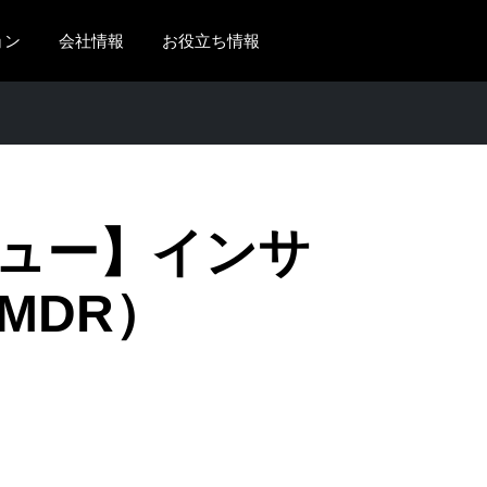
ョン
会社情報
お役立ち情報
AMERICAS
EUROPE
United States (English)
United Kingdom (Engli
Canada (English)
France (Français)
ュー】インサ
Canada (Français)
Deutschland (Deutsch)
México (Español)
Italia (Italiano)
MDR）
Brasil (Português)
Nederlands (English)
Sweden (English)
Denmark (English)
Finland (English)