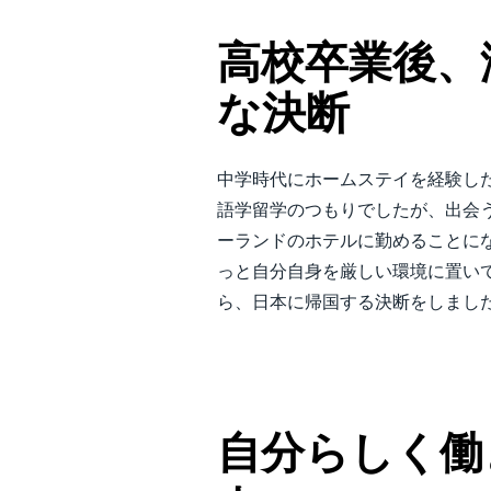
中堅・中小企業
高校卒業後、
製品情報
な決断
導入事例
中学時代にホームステイを経験し
語学留学のつもりでしたが、出会
サステナビリティ
ーランドのホテルに勤めることに
っと自分自身を厳しい環境に置い
働きかた改革
ら、日本に帰国する決断をしまし
自治体・公共機関・教育機関等
自分らしく働