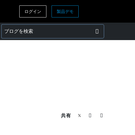
ログイン
製品デモ
ASIA PACIFIC
sh)
Australia (English)
India (English)
日本（日本語)
Singapore (English)
共有