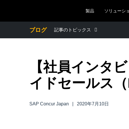
Skip to main content
製品
ソリューシ
ブログ
記事のトピックス
わたしたちについて
【社員インタビ
プレスリリース
イドセールス（
電子帳簿保存法・インボイス制度
経理・総務の豆知識
SAP Concur Japan
|
2020年7月10日
出張・経費管理トレンド