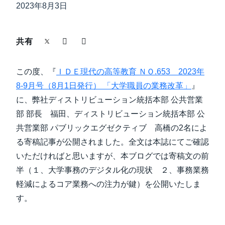
中堅・中小企業
2023年8月3日
Finland (English)
製品情報
Belgium (English)
共有
España (Español)
導入事例
この度、『
ＩＤＥ現代の高等教育 ＮＯ.653 2023年
Norway (English)
8-9月号（8月1日発行） 「大学職員の業務改革」
』
サステナビリティ
に、弊社ディストリビューション統括本部 公共営業
部 部長 福田、ディストリビューション統括本部 公
共営業部 パブリックエグゼクティブ 高橋の2名によ
働きかた改革
る寄稿記事が公開されました。全文は本誌にてご確認
いただければと思いますが、本ブログでは寄稿文の前
自治体・公共機関・教育機関等
半（１、大学事務のデジタル化の現状 ２、事務業務
軽減によるコア業務への注力が鍵）を公開いたしま
す。