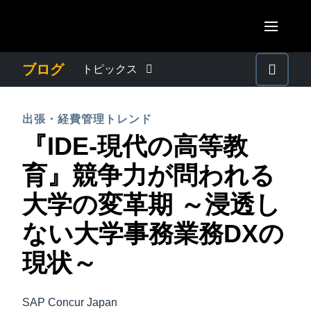
Skip to main content
AMERICAS
ブログ
トピックス
United States (English)
わたしたちについて
EUROPE
出張・経費管理トレンド
Canada (English)
『IDE-現代の高等教
United Kingdom (English)
プレスリリース
ASIA PACIFIC
Canada (Français)
育』競争力が問われる
France (Français)
Australia (English)
México (Español)
電子帳簿保存法・インボイス制度
大学の変革期 ～浸透し
Deutschland (Deutsch)
India (English)
Brasil (Português)
ない大学事務業務DXの
Italia (Italiano)
経理・総務の豆知識
日本（日本語)
Nederlands (English)
現状～
Singapore (English)
出張・経費管理トレンド
Sweden (English)
SAP Concur Japan
Denmark (English)