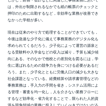
しかし，財務・会計などに関連した事務業務において
は，外出が制限されるなかでも紙の帳票のチェックと
押印のために出勤するなど，非効率な業務が改善でき
なかった学校が多い。
現在は従来のやり方で処理することができていても，
今後は急速な少子化に備えて事務業務のデジタル化も
求められてくるだろう。少子化によって運営の源泉と
なる受験料や入学金などの収入は減り，予算も減少傾
向にある。そのなかで他校との差別化を図るには，学
生に選ばれるための競争力を身につける必要があるだ
ろう。また，少子化とともに労働人口の減少も大きな
社会課題となっている。経費精算や請求書管理などの
事務業務は，手入力の手間を省き，システム活用によ
る管理・審査を均一化し，人を介さない業務フローに
するなど効率化・省力化することで，限られた人的資
源を競争領域の業務に投入していくべきではないだろ