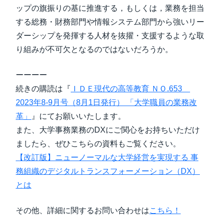
ップの旗振りの基に推進する，もしくは，業務を担当
する総務・財務部門や情報システム部門から強いリー
ダーシップを発揮する人材を抜擢・支援するような取
り組みが不可欠となるのではないだろうか。
ーーーー
続きの購読は『
ＩＤＥ現代の高等教育 ＮＯ.653
2023年8-9月号（8月1日発行） 「大学職員の業務改
革」
』にてお願いいたします。
また、大学事務業務のDXにご関心をお持ちいただけ
ましたら、ぜひこちらの資料もご覧ください。
【改訂版】ニューノーマルな大学経営を実現する 事
務組織のデジタルトランスフォーメーション（DX）
とは
その他、詳細に関するお問い合わせは
こちら！