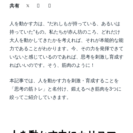
中堅・中小企業
共有
Finland (English)
製品情報
人を動かす力は、“だれしもが持っている、あるいは
Belgium (English)
持っていた”もの。私たちが赤ん坊のころ、どれだけ
España (Español)
導入事例
大人を動かしてきたかを考えれば、それが本能的な能
力であることがわかります。今、その力を発揮できて
Norway (English)
いないと感じているのであれば、思考を刺激し育成す
サステナビリティ
ればいいのです。そう、筋肉のように！
働きかた改革
本記事では、人を動かす力を刺激・育成することを
「思考の筋トレ」と名付け、鍛えるべき筋肉を3つに
自治体・公共機関・教育機関等
絞ってご紹介していきます。