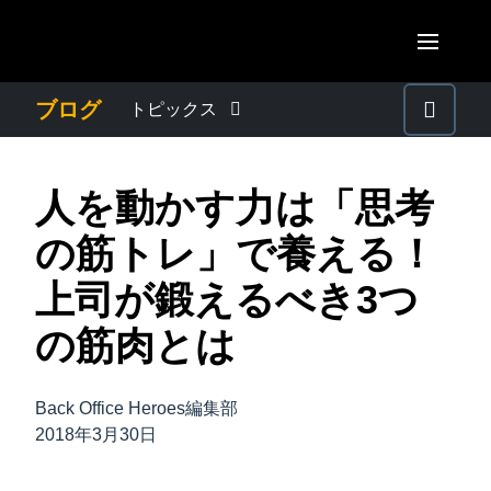
Skip to main content
AMERICAS
ブログ
トピックス
United States (English)
わたしたちについて
EUROPE
人を動かす力は「思考
Canada (English)
United Kingdom (English)
プレスリリース
ASIA PACIFIC
の筋トレ」で養える！
Canada (Français)
France (Français)
Australia (English)
上司が鍛えるべき3つ
México (Español)
電子帳簿保存法・インボイス制度
Deutschland (Deutsch)
India (English)
の筋肉とは
Brasil (Português)
Italia (Italiano)
経理・総務の豆知識
日本（日本語)
Nederlands (English)
Back Office Heroes編集部
Singapore (English)
出張・経費管理トレンド
2018年3月30日
Sweden (English)
Denmark (English)