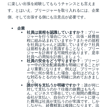
に楽しい出張を経験してもらうチャンスとも言えま
す。とはいえ、ブリージャーを取り入れるには、企業
側、そして出張する側にも注意点が必要です。
企業
社員は規程を認識していますか？
：ブリー
ジャーを行う場合について、出張・経費規
程に組み込まれていますか？またその規程
を社員はちゃんと認識していますか？社員
は規程をあまり意識することなく、ブリー
ジャーを計画する可能性があります。是非
社員への周知を計画しましょう。
社員の安全をどう守りますか？
：ブリージ
ャー中の安全配慮義務を明確にすることが
より重要になります。例えば、ブリージャ
ー中に何か発生した場合、会社はどのよう
な対応をとるのかを明確に決めておきまし
ょう。
誰が何を支払うか明確ですか？
：誰が何に
対して支払うのか？往復の旅費はもちろ
ん、ビジネスで滞在していた期間の費用は
会社が支払い、自分のプライベートに使っ
た費用は社員が支払うのが常識です。しか
しながら、経費精算は複雑になります。出