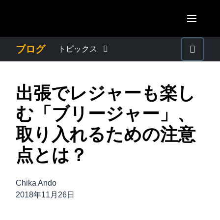
Skip to main content
AMERICAS
ブログ
トピックス
United States (English)
わたしたちについて
EUROPE
出張でレジャーも楽し
Canada (English)
United Kingdom (English)
プレスリリース
ASIA PACIFIC
む「ブリージャー」、
Canada (Français)
France (Français)
Australia (English)
取り入れるための注意
México (Español)
電子帳簿保存法・インボイス制度
Deutschland (Deutsch)
India (English)
点とは？
Brasil (Português)
Italia (Italiano)
経理・総務の豆知識
日本（日本語)
Nederlands (English)
Chika Ando
Singapore (English)
出張・経費管理トレンド
2018年11月26日
Sweden (English)
Denmark (English)