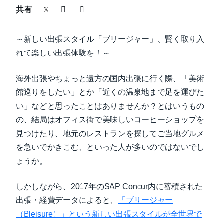
中堅・中小企業
共有
Finland (English)
製品情報
～新しい出張スタイル「ブリージャー」、賢く取り入
Belgium (English)
れて楽しい出張体験を！～
España (Español)
導入事例
海外出張やちょっと遠方の国内出張に行く際、「美術
Norway (English)
館巡りをしたい」とか「近くの温泉地まで足を運びた
サステナビリティ
い」などと思ったことはありませんか？とはいうもの
の、結局はオフィス街で美味しいコーヒーショップを
働きかた改革
見つけたり、地元のレストランを探してご当地グルメ
を急いでかきこむ、といった人が多いのではないでし
自治体・公共機関・教育機関等
ょうか。
しかしながら、2017年のSAP Concur内に蓄積された
出張・経費データによると、
「ブリージャー
（Bleisure）」という新しい出張スタイルが全世界で