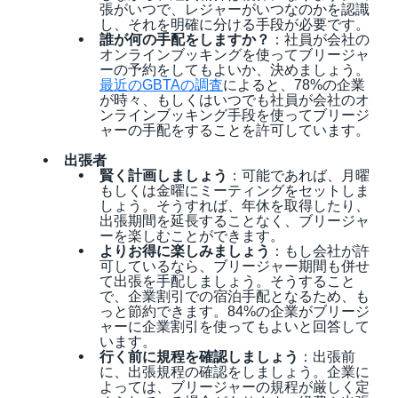
張がいつで、レジャーがいつなのかを認識
し、それを明確に分ける手段が必要です。
誰が何の手配をしますか？
：社員が会社の
オンラインブッキングを使ってブリージャ
ーの予約をしてもよいか、決めましょう。
最近のGBTAの調査
によると、78%の企業
が時々、もしくはいつでも社員が会社のオ
ンラインブッキング手段を使ってブリージ
ャーの手配をすることを許可しています。
出張者
賢く計画しましょう
：可能であれば、月曜
もしくは金曜にミーティングをセットしま
しょう。そうすれば、年休を取得したり、
出張期間を延長することなく、ブリージャ
ーを楽しむことができます。
よりお得に楽しみましょう
：もし会社が許
可しているなら、ブリージャー期間も併せ
て出張を手配しましょう。そうすること
で、企業割引での宿泊手配となるため、も
っと節約できます。84%の企業がブリージ
ャーに企業割引を使ってもよいと回答して
います。
行く前に規程を確認しましょう
：出張前
に、出張規程の確認をしましょう。企業に
よっては、ブリージャーの規程が厳しく定