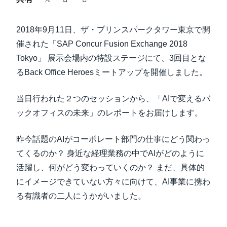
中堅・中小企業
Finland (English)
2018年9月11日、ザ・プリンスパークタワー東京で開
製品情報
Belgium (English)
催された「SAP Concur Fusion Exchange 2018
Tokyo」 展示会場内の特設ステージにて、3回目とな
España (Español)
導入事例
るBack Office Heroesミートアップを開催しました。
Norway (English)
サステナビリティ
当日行われた２つのセッションから、「AIで変えるバ
ックオフィスの未来」のレポートをお届けします。
働きかた改革
昨今話題のAIがコーポレート部門の仕事にどう関わっ
てくるのか？ 身近な経理業務の中でAIがどのように
自治体・公共機関・教育機関等
活躍し、何がどう変わっていくのか？ まだ、具体的
にイメージできていない方々に向けて、AI事業に携わ
る有識者の二人にうかがいました。