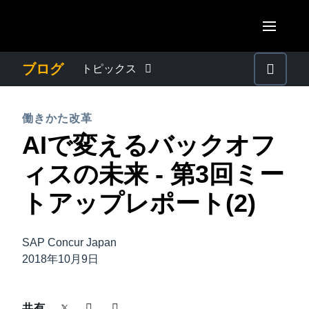
Skip to main content
AMERICAS
ブログ
トピックス
United States (English)
わたしたちについて
EUROPE
働きかた改革
Canada (English)
AIで変えるバックオフ
United Kingdom (English)
プレスリリース
ASIA PACIFIC
Canada (Français)
ィスの未来 - 第3回ミー
France (Français)
Australia (English)
México (Español)
電子帳簿保存法・インボイス制度
トアップレポート(2)
Deutschland (Deutsch)
India (English)
Brasil (Português)
Italia (Italiano)
経理・総務の豆知識
日本（日本語)
SAP Concur Japan
Nederlands (English)
2018年10月9日
Singapore (English)
出張・経費管理トレンド
Sweden (English)
共有
Denmark (English)