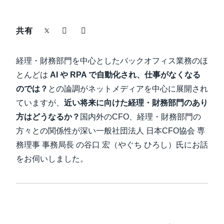
中堅・中小企業
Finland (English)
共有
製品情報
Belgium (English)
経理・財務部門を中心としたバックオフィス業務のほ
España (Español)
導入事例
とんどは
AI や RPA で自動化され、仕事がなくなる
Norway (English)
のでは？
との論調がネットメディアを中心に展開され
サステナビリティ
ていますが、
近い将来に向けた経理・財務部門のあり
方はどうなるか？
国内外のCFO、経理・財務部門の
働きかた改革
方々との関係性が深い一般社団法人 日本CFO協会 専
務理事 事務局長 の谷口 宏（やぐち ひろし）氏にお話
をお伺いしました。
自治体・公共機関・教育機関等