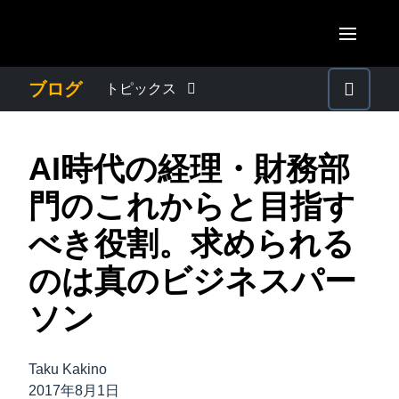
Skip to main content
AMERICAS
ブログ
トピックス
United States (English)
わたしたちについて
EUROPE
AI時代の経理・財務部
Canada (English)
United Kingdom (English)
プレスリリース
ASIA PACIFIC
門のこれからと目指す
Canada (Français)
France (Français)
Australia (English)
べき役割。求められる
México (Español)
電子帳簿保存法・インボイス制度
Deutschland (Deutsch)
India (English)
のは真のビジネスパー
Brasil (Português)
Italia (Italiano)
経理・総務の豆知識
日本（日本語)
ソン
Nederlands (English)
Singapore (English)
出張・経費管理トレンド
Sweden (English)
Taku Kakino
2017年8月1日
Denmark (English)