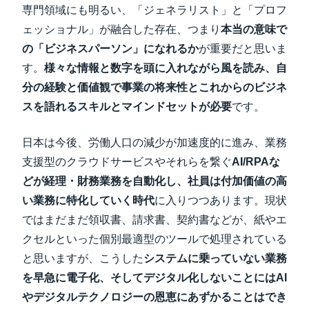
専門領域にも明るい、「ジェネラリスト」と「プロフ
ェッショナル」が融合した存在、つまり
本当の意味で
の「ビジネスパーソン」になれるか
が重要だと思いま
す。
様々な情報と数字を頭に入れながら風を読み、自
分の経験と価値観で事業の将来性とこれからのビジネ
スを語れるスキルとマインドセットが必要
です。
日本は今後、労働人口の減少が加速度的に進み、業務
支援型のクラウドサービスやそれらを繋ぐ
AI/RPAな
どが経理・財務業務を自動化し、社員は付加価値の高
い業務に特化していく時代
に入りつつあります。現状
ではまだまだ領収書、請求書、契約書などが、紙やエ
クセルといった個別最適型のツールで処理されている
と思いますが、こうした
システムに乗っていない業務
を早急に電子化、そしてデジタル化しないことにはAI
やデジタルテクノロジーの恩恵にあずかることはでき