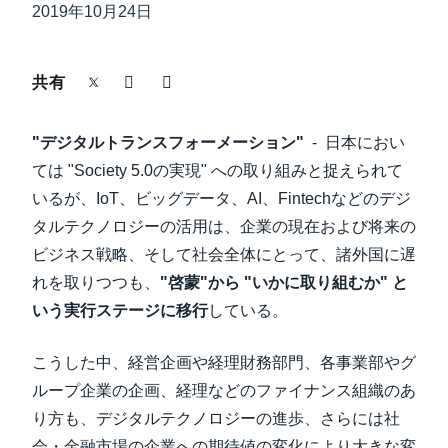
中堅・中小企業
2019年10月24日
Finland (English)
製品情報
Belgium (English)
共有
España (Español)
導入事例
"デジタルトランスフォーメーション"
- 日本におい
Norway (English)
ては "Society 5.0の実現" への取り組みと捉えられて
サステナビリティ
いるが、IoT、ビッグデータ、AI、Fintechなどのデジ
タルテクノロジーの活用は、企業の現在および将来の
ビジネス戦略、そして社会全体にとって、諸外国に遅
働きかた改革
れを取りつつも、
"啓蒙"から "いかに取り組むか" と
いう実行ステージに移行
している。
自治体・公共機関・教育機関等
こうした中、経営企画や経理財務部門、各事業部やグ
ループ企業の企画、経理などのファイナンス組織のあ
り方も、デジタルテクノロジーの進歩、さらには社
会・金融市場の企業への期待値の変化により大きな変