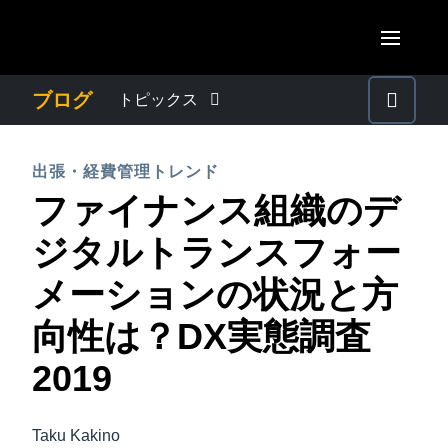
Skip to main content
AMERICAS
ブログ
トピックス
United States (English)
わたしたちについて
EUROPE
出張・経費管理トレンド
Canada (English)
ファイナンス組織のデ
United Kingdom (English)
プレスリリース
ASIA PACIFIC
Canada (Français)
ジタルトランスフォー
France (Français)
Australia (English)
México (Español)
電子帳簿保存法・インボイス制度
メーションの状況と方
Deutschland (Deutsch)
India (English)
Brasil (Português)
向性は？DX実態調査
Italia (Italiano)
経理・総務の豆知識
日本（日本語)
Nederlands (English)
2019
Singapore (English)
出張・経費管理トレンド
Sweden (English)
Taku Kakino
Denmark (English)