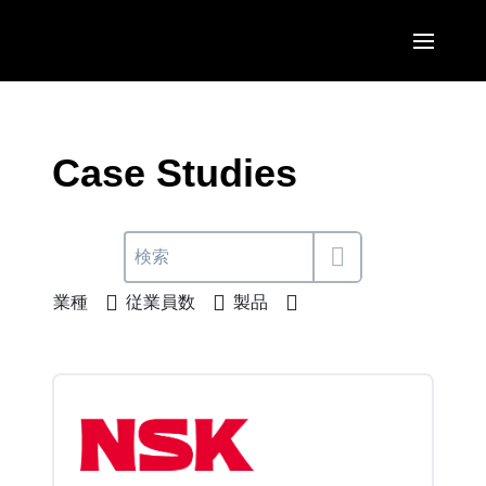
Skip to main content
AMERICAS
United States (English)
Case Studies
EUROPE
Canada (English)
United Kingdom (English)
ASIA PACIFIC
Canada (Français)
France (Français)
Australia (English)
México (Español)
業種
従業員数
製品
Deutschland (Deutsch)
India (English)
Brasil (Português)
Italia (Italiano)
日本（日本語)
Nederlands (English)
Singapore (English)
Sweden (English)
Denmark (English)