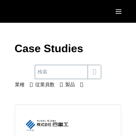
Skip to main content
AMERICAS
United States (English)
Case Studies
EUROPE
Canada (English)
United Kingdom (English)
ASIA PACIFIC
Canada (Français)
France (Français)
Australia (English)
México (Español)
業種
従業員数
製品
Deutschland (Deutsch)
India (English)
Brasil (Português)
Italia (Italiano)
日本（日本語)
Nederlands (English)
Singapore (English)
Sweden (English)
Denmark (English)