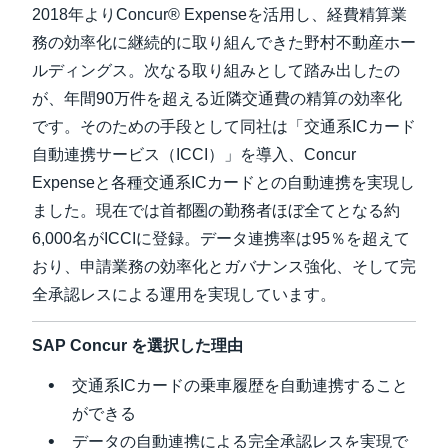
2018年よりConcur® Expenseを活用し、経費精算業
Finland (English)
務の効率化に継続的に取り組んできた野村不動産ホー
ルディングス。次なる取り組みとして踏み出したの
Belgium (English)
が、年間90万件を超える近隣交通費の精算の効率化
España (Español)
です。そのための手段として同社は「交通系ICカード
自動連携サービス（ICCI）」を導入、Concur
Norway (English)
Expenseと各種交通系ICカードとの自動連携を実現し
ました。現在では首都圏の勤務者ほぼ全てとなる約
6,000名がICCIに登録。データ連携率は95％を超えて
おり、申請業務の効率化とガバナンス強化、そして完
全承認レスによる運用を実現しています。
SAP Concur を選択した理由
交通系ICカードの乗車履歴を自動連携すること
ができる
データの自動連携による完全承認レスを実現で