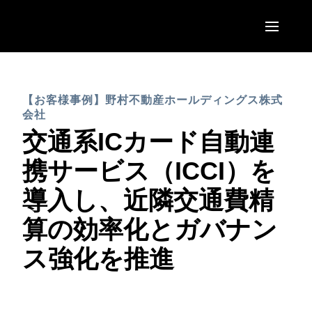
Skip to main content
AMERICAS
【お客様事例】野村不動産ホールディングス株式
United States (English)
EUROPE
会社
Canada (English)
交通系ICカード自動連
United Kingdom (English)
ASIA PACIFIC
Canada (Français)
携サービス（ICCI）を
France (Français)
Australia (English)
México (Español)
導入し、近隣交通費精
Deutschland (Deutsch)
India (English)
Brasil (Português)
算の効率化とガバナン
Italia (Italiano)
日本（日本語)
ス強化を推進
Nederlands (English)
Singapore (English)
Sweden (English)
Denmark (English)