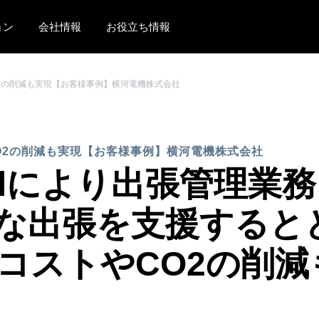
ョン
会社情報
お役立ち情報
AMERICAS
EUROPE
2の削減も実現【お客様事例】横河電機株式会社
United States (English)
United Kingdom (Engli
Canada (English)
France (Français)
O2の削減も実現【お客様事例】横河電機株式会社
Canada (Français)
Deutschland (Deutsch)
ravelにより出張管理
México (Español)
Italia (Italiano)
な出張を支援すると
Brasil (Português)
Nederlands (English)
Sweden (English)
コストやCO2の削減
Denmark (English)
Finland (English)