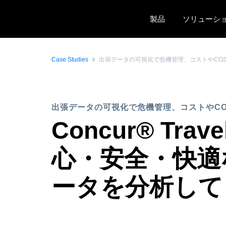
Skip to main content
製品
ソリューシ
Case Studies
出張データの可視化で危機管理、コストやCO
出張データの可視化で危機管理、コストやC
Concur® T
心・安全・快適
ータを分析して