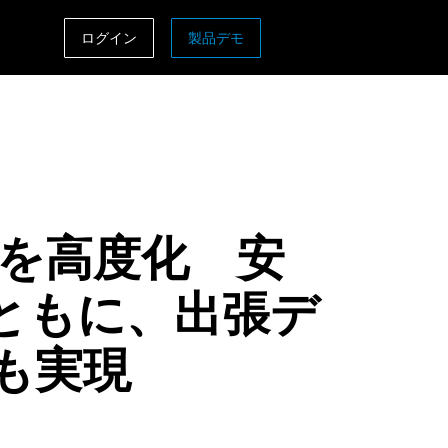
ログイン
製品デモ
ASIA PACIFIC
sh)
Australia (English)
India (English)
日本（日本語)
業務を高度化 安
Singapore (English)
ともに、出張デ
も実現