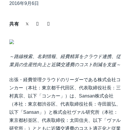
中堅・中小企業
2016年9月6日
Finland (English)
製品情報
Belgium (English)
共有
España (Español)
導入事例
Norway (English)
サステナビリティ
～路線検索、名刺情報、経費精算をクラウド連携、従
業員の生産性向上と近隣交通費のコスト削減を支援～
働きかた改革
出張・経費管理クラウドのリーダーである株式会社コ
ンカー（本社：東京都千代田区、代表取締役社長：三
自治体・公共機関・教育機関等
村真宗、以下「コンカー」）は、Sansan株式会社
（本社：東京都渋谷区、代表取締役社長：寺田親弘、
以下「Sansan」）と株式会社ヴァル研究所（本社：
東京都杉並区、代表取締役：太田信夫、以下「ヴァル
研究所」）とともに近隣交通費のコスト適正化と従業