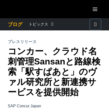
Skip to main content
AMERICAS
ブログ
トピックス
United States (English)
わたしたちについて
EUROPE
プレスリリース
Canada (English)
コンカー、クラウド名
United Kingdom (English)
プレスリリース
ASIA PACIFIC
Canada (Français)
刺管理Sansanと路線検
France (Français)
Australia (English)
México (Español)
電子帳簿保存法・インボイス制度
索「駅すぱあと」のヴ
Deutschland (Deutsch)
India (English)
Brasil (Português)
ァル研究所と新連携サ
Italia (Italiano)
経理・総務の豆知識
日本（日本語)
Nederlands (English)
ービスを提供開始
Singapore (English)
出張・経費管理トレンド
Sweden (English)
SAP Concur Japan
Denmark (English)