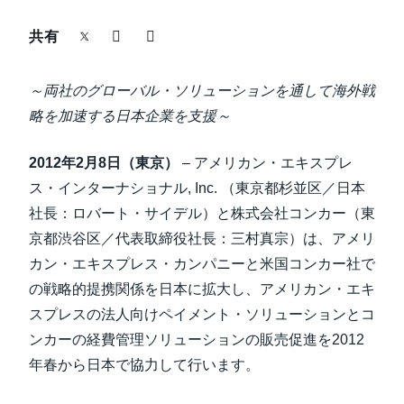
中堅・中小企業
共有
Finland (English)
製品情報
Belgium (English)
～両社のグローバル・ソリューションを通して海外戦
España (Español)
略を加速する日本企業を支援～
導入事例
Norway (English)
2012年2月8日（東京）
– アメリカン・エキスプレ
サステナビリティ
ス・インターナショナル, Inc. （東京都杉並区／日本
社長：ロバート・サイデル）と株式会社コンカー（東
働きかた改革
京都渋谷区／代表取締役社長：三村真宗）は、アメリ
カン・エキスプレス・カンパニーと米国コンカー社で
自治体・公共機関・教育機関等
の戦略的提携関係を日本に拡大し、アメリカン・エキ
スプレスの法人向けペイメント・ソリューションとコ
ンカーの経費管理ソリューションの販売促進を2012
年春から日本で協力して行います。