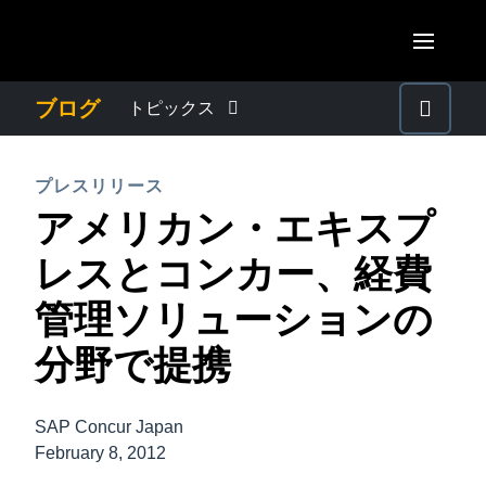
Skip to main content
AMERICAS
ブログ
トピックス
United States (English)
わたしたちについて
EUROPE
プレスリリース
Canada (English)
アメリカン・エキスプ
United Kingdom (English)
プレスリリース
ASIA PACIFIC
Canada (Français)
レスとコンカー、経費
France (Français)
Australia (English)
México (Español)
電子帳簿保存法・インボイス制度
管理ソリューションの
Deutschland (Deutsch)
India (English)
Brasil (Português)
分野で提携
Italia (Italiano)
経理・総務の豆知識
日本（日本語)
Nederlands (English)
Singapore (English)
SAP Concur Japan
出張・経費管理トレンド
Sweden (English)
February 8, 2012
Denmark (English)