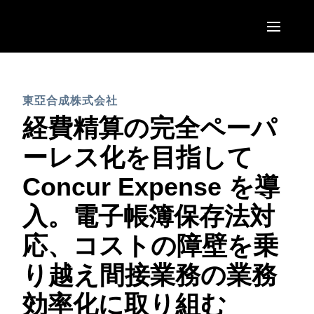
Skip to main content
AMERICAS
東亞合成株式会社
United States (English)
EUROPE
経費精算の完全ペーパ
Canada (English)
United Kingdom (English)
ーレス化を目指して
ASIA PACIFIC
Canada (Français)
France (Français)
Concur Expense を導
Australia (English)
México (Español)
Deutschland (Deutsch)
入。電子帳簿保存法対
India (English)
Brasil (Português)
Italia (Italiano)
応、コストの障壁を乗
日本（日本語)
Nederlands (English)
り越え間接業務の業務
Singapore (English)
Sweden (English)
効率化に取り組む
Denmark (English)