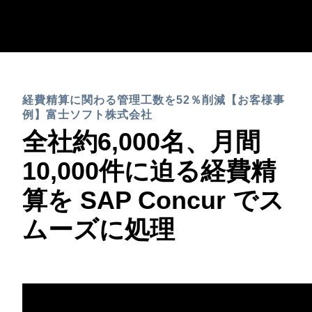
Skip to main content
AMERICAS
経費精算に関わる管理工数を52％削減【お客様事
United States (English)
EUROPE
例】富士ソフト株式会社
Canada (English)
全社約6,000名、月間
United Kingdom (English)
ASIA PACIFIC
Canada (Français)
10,000件に迫る経費精
France (Français)
Australia (English)
México (Español)
算を SAP Concur でス
Deutschland (Deutsch)
India (English)
Brasil (Português)
ムーズに処理
Italia (Italiano)
日本（日本語)
Nederlands (English)
Singapore (English)
Sweden (English)
Denmark (English)