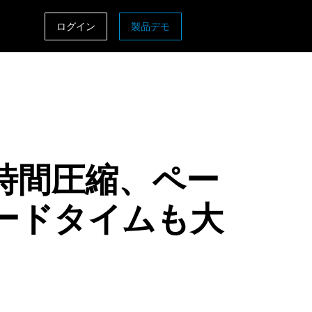
ログイン
製品デモ
ASIA PACIFIC
sh)
Australia (English)
India (English)
日本（日本語)
時間圧縮、ペー
Singapore (English)
ードタイムも大