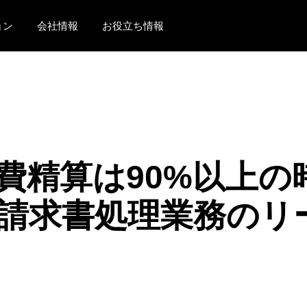
ョン
会社情報
お役立ち情報
AMERICAS
EUROPE
United States (English)
United Kingdom (Engli
Canada (English)
France (Français)
Canada (Français)
Deutschland (Deutsch)
費精算は90%以上の
México (Español)
Italia (Italiano)
請求書処理業務のリ
Brasil (Português)
Nederlands (English)
Sweden (English)
Denmark (English)
Finland (English)