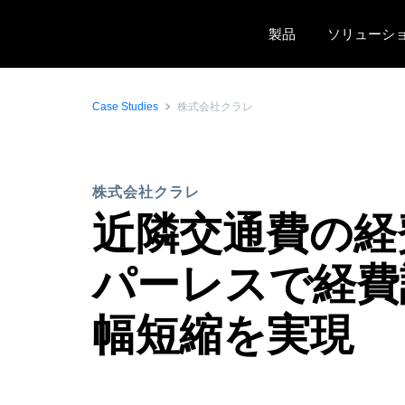
Skip to main content
製品
ソリューシ
Case Studies
株式会社クラレ
株式会社クラレ
近隣交通費の経
パーレスで経費
幅短縮を実現