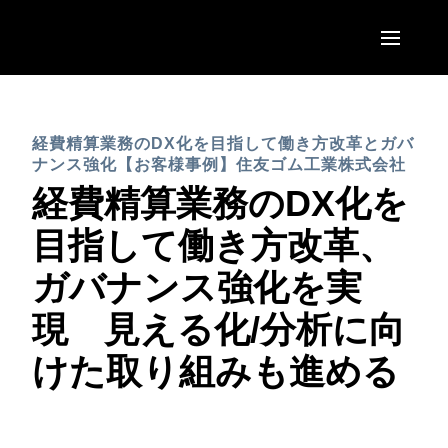
Skip to main content
AMERICAS
経費精算業務のDX化を目指して働き方改革とガバ
United States (English)
EUROPE
ナンス強化【お客様事例】住友ゴム工業株式会社
Canada (English)
経費精算業務のDX化を
United Kingdom (English)
ASIA PACIFIC
Canada (Français)
目指して働き方改革、
France (Français)
Australia (English)
México (Español)
ガバナンス強化を実
Deutschland (Deutsch)
India (English)
Brasil (Português)
現 見える化/分析に向
Italia (Italiano)
日本（日本語)
けた取り組みも進める
Nederlands (English)
Singapore (English)
Sweden (English)
Denmark (English)