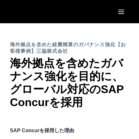
Skip to main content
AMERICAS
海外拠点を含めた経費精算のガバナンス強化【お
United States (English)
EUROPE
客様事例】三協株式会社
Canada (English)
海外拠点を含めたガバ
United Kingdom (English)
ASIA PACIFIC
Canada (Français)
ナンス強化を目的に、
France (Français)
Australia (English)
México (Español)
グローバル対応のSAP
Deutschland (Deutsch)
India (English)
Brasil (Português)
Concurを採用
Italia (Italiano)
日本（日本語)
Nederlands (English)
Singapore (English)
Sweden (English)
SAP Concur
を採用した理由
Denmark (English)