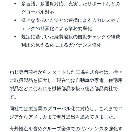
多言語、多通貨対応、充実したサポートなどの
グローバル対応
Finland (English)
様々な支払い方法との連携による入力レスやチ
Belgium (English)
ェックの簡素化による業務効率化
España (Español)
規定に基づいた経費違反の自動チェックや経費
利用の見える化によるガバナンス強化
Norway (English)
ねじ専門商社からスタートした三協株式会社は、徐々
に取扱製品を拡大し、現在では自動車や家電、住宅用
製品などに使われる機械部品を扱う総合部品商社で
す。
同社では製造業のグローバル化に対応し、これまでア
ジアからアメリカまで海外進出を進めてきました。
海外拠点を含めグループ全体でのガバナンスを強化す