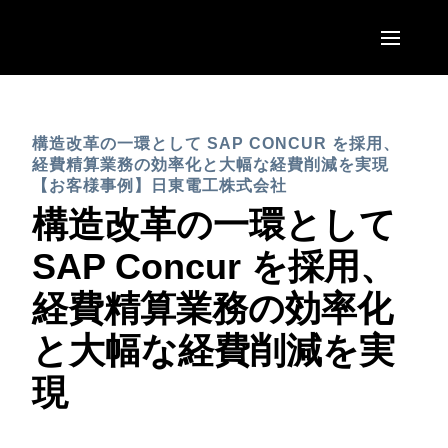
Skip to main content
AMERICAS
構造改革の一環として SAP CONCUR を採用、
United States (English)
EUROPE
経費精算業務の効率化と大幅な経費削減を実現
Canada (English)
【お客様事例】日東電工株式会社
United Kingdom (English)
構造改革の一環として
ASIA PACIFIC
Canada (Français)
France (Français)
SAP Concur を採用、
Australia (English)
México (Español)
Deutschland (Deutsch)
経費精算業務の効率化
India (English)
Brasil (Português)
Italia (Italiano)
と大幅な経費削減を実
日本（日本語)
Nederlands (English)
現
Singapore (English)
Sweden (English)
Denmark (English)