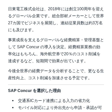
日東電工株式会社は、2018年には創立100周年を迎え
Finland (English)
るグローバル企業です。総合部材メーカーとして世界
Belgium (English)
27カ国でビジネスを展開し、連結従業員数は約3万名
にも及びます。
España (Español)
事業成長を支えるグローバルな経費精算・管理基盤と
Norway (English)
して SAP Concur の導入を決定。経費精算業務の効
率化はもちろん、海外航空券で20％のコスト削減を
達成するなど、短期間で効果が出ています。
今後全世界の経費データを分析することで、更なる生
産性向上、コスト削減を加速させる予定です。
SAP Concur を選択した理由
交通系ICカード連携による入力の省力化
モバイル対応により外出先から申請・承認が可