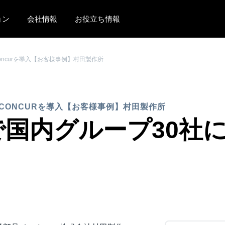
ョン
会社情報
お役立ち情報
AMERICAS
EUROPE
Concurを導入【お客様事例】村田製作所
United States (English)
United Kingdom (Engli
Canada (English)
France (Français)
 CONCURを導入【お客様事例】村田製作所
Canada (Français)
Deutschland (Deutsch)
内グループ30社に SA
México (Español)
Italia (Italiano)
Brasil (Português)
Nederlands (English)
Sweden (English)
Denmark (English)
Finland (English)