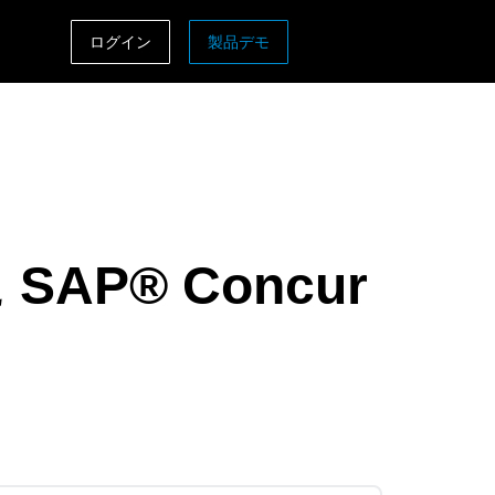
ログイン
製品デモ
ASIA PACIFIC
sh)
Australia (English)
India (English)
日本（日本語)
P® Concur
Singapore (English)