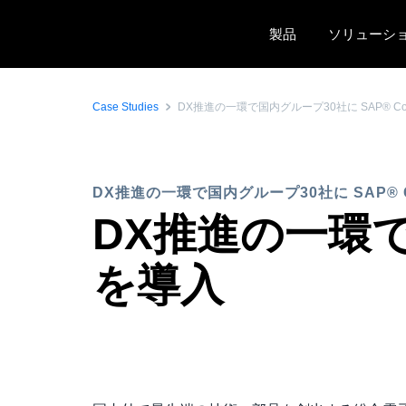
Skip to main content
製品
ソリューシ
Case Studies
DX推進の一環で国内グループ30社に SAP® 
DX推進の一環で国内グループ30社に SAP®
DX推進の一環で国
を導入