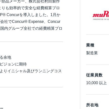
子部品メーカー、株式会社村田製作
Belgium (English)
よりも効率的で安全な経費精算プロ
® Concurを導入しました。1月か
España (Español)
oncur® Expense、Concur
Norway (English)
ようにし、国内グループ全社での経費精算プロ
業種
製造業
る余地
ビジョンに期待
よりイニシャル及びランニングコス
従業員数
10,000 以上
所在地