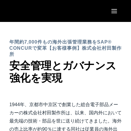
Skip to main content
AMERICAS
年間約7,000件もの海外出張管理業務をSAP®
United States (English)
EUROPE
CONCURで変革【お客様事例】株式会社村田製作
Canada (English)
所
United Kingdom (English)
安全管理とガバナンス
ASIA PACIFIC
Canada (Français)
France (Français)
強化を実現
Australia (English)
México (Español)
Deutschland (Deutsch)
India (English)
Brasil (Português)
Italia (Italiano)
日本（日本語)
1944年、京都市中京区で創業した総合電子部品メー
Nederlands (English)
Singapore (English)
カーの株式会社村田製作所は、以来、国内外において
Sweden (English)
最先端の技術・部品を世に送り続けてきました。海外
の売上比率が約90％に達する同社は従業員の海外出
Denmark (English)