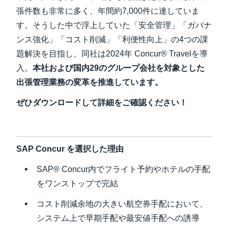
張件数も非常に多く、年間約7,000件に達していま
Finland (English)
す。そうした中で浮上していた「安全管理」「ガバナ
ンス強化」「コスト削減」「利便性向上」の4つの課
Belgium (English)
題解決を目指し、同社は2024年 Concur® Travelを導
España (Español)
入。
本社および国内
29
のグループ会社を対象とした
出張管理業務の変革
を推進しています。
Norway (English)
ぜひダウンロードして詳細をご確認ください！
SAP Concur を選択した理由
SAP® Concur内でフライト予約やホテルの手配
をワンストップで完結
コスト削減余地の大きい航空券手配において、
システム上で早期手配や最安値手配への誘導