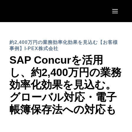
Skip to main content
AMERICAS
約2,400万円の業務効率化効果を見込む【お客様
United States (English)
EUROPE
事例】I-PEX株式会社
Canada (English)
SAP Concurを活用
United Kingdom (English)
ASIA PACIFIC
Canada (Français)
し、約2,400万円の業務
France (Français)
Australia (English)
México (Español)
効率化効果を見込む。
Deutschland (Deutsch)
India (English)
Brasil (Português)
グローバル対応・電子
Italia (Italiano)
日本（日本語)
帳簿保存法への対応も
Nederlands (English)
Singapore (English)
Sweden (English)
Denmark (English)