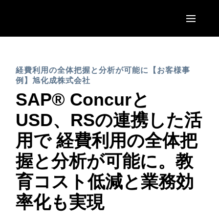
Skip to main content
AMERICAS
経費利用の全体把握と分析が可能に【お客様事
United States (English)
EUROPE
例】旭化成株式会社
Canada (English)
SAP® Concurと
United Kingdom (English)
ASIA PACIFIC
Canada (Français)
USD、RSの連携した活
France (Français)
Australia (English)
México (Español)
用で 経費利用の全体把
Deutschland (Deutsch)
India (English)
Brasil (Português)
握と分析が可能に。教
Italia (Italiano)
日本（日本語)
育コスト低減と業務効
Nederlands (English)
Singapore (English)
率化も実現
Sweden (English)
Denmark (English)