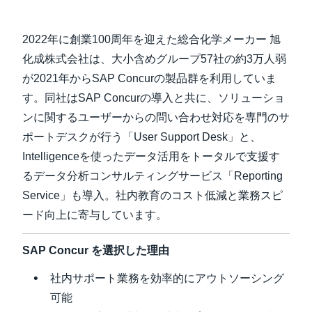
Finland (English)
2022年に創業100周年を迎えた総合化学メーカー 旭
Belgium (English)
化成株式会社は、大小含めグループ57社の約3万人弱
が2021年からSAP Concurの製品群を利用していま
España (Español)
す。同社はSAP Concurの導入と共に、ソリューショ
Norway (English)
ンに関するユーザーからの問い合わせ対応を専門のサ
ポートデスクが行う「User Support Desk」と、
Intelligenceを使ったデータ活用をトータルで支援す
るデータ分析コンサルティングサービス「Reporting
Service」も導入。社内教育のコスト低減と業務スピ
ード向上に寄与しています。
SAP Concur を選択した理由
社内サポート業務を効率的にアウトソーシング
可能