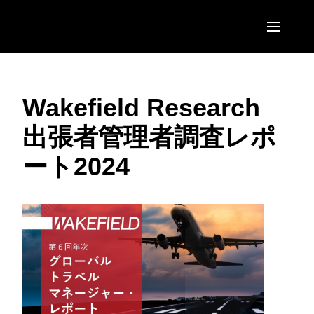
Skip to main content
AMERICAS
Wakefield Research
United States (English)
EUROPE
出張者管理者調査レポ
Canada (English)
United Kingdom (English)
ASIA PACIFIC
ート2024
Canada (Français)
France (Français)
Australia (English)
México (Español)
Deutschland (Deutsch)
India (English)
Brasil (Português)
Italia (Italiano)
日本（日本語)
Nederlands (English)
Singapore (English)
Sweden (English)
Denmark (English)