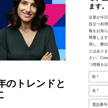
ます
Belgium (English)
España (Español)
企業が今
役立つ有
Norway (English)
報をお知ら
尊重しま
用し、弊
とはあり
さい。Co
つ情報を
5年のトレンドと
に