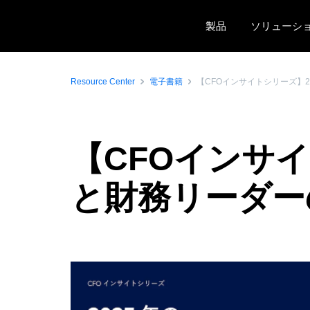
Skip to main content
製品
ソリューシ
Resource Center
電子書籍
【CFOインサイトシリーズ】
【CFOインサイ
と財務リーダ