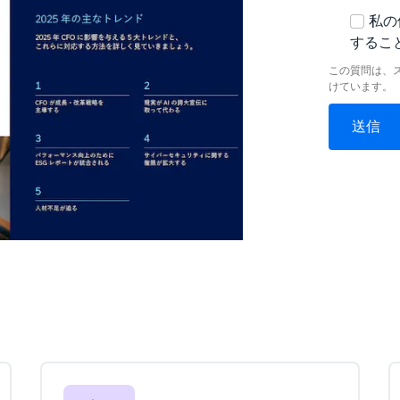
私の
するこ
この質問は、
けています。