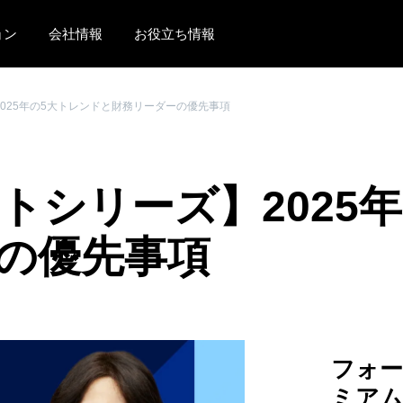
ョン
会社情報
お役立ち情報
AMERICAS
EUROPE
2025年の5大トレンドと財務リーダーの優先事項
United States (English)
United Kingdom (Engli
Canada (English)
France (Français)
トシリーズ】2025
Canada (Français)
Deutschland (Deutsch)
México (Español)
Italia (Italiano)
ーの優先事項
Brasil (Português)
Nederlands (English)
Sweden (English)
Denmark (English)
フォ
Finland (English)
ミア