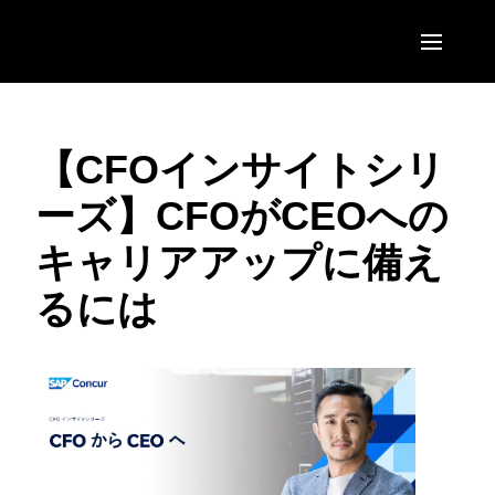
Skip to main content
AMERICAS
【CFOインサイトシリ
United States (English)
EUROPE
ーズ】CFOがCEOへの
Canada (English)
United Kingdom (English)
ASIA PACIFIC
キャリアアップに備え
Canada (Français)
France (Français)
Australia (English)
México (Español)
るには
Deutschland (Deutsch)
India (English)
Brasil (Português)
Italia (Italiano)
日本（日本語)
Nederlands (English)
Singapore (English)
Sweden (English)
Denmark (English)