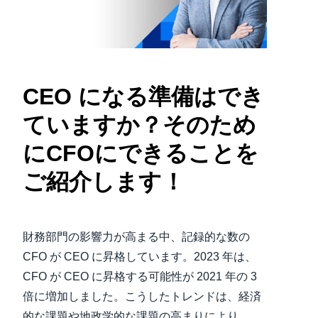
Finland (English)
Belgium (English)
España (Español)
CEO になる準備はでき
Norway (English)
ていますか？そのため
にCFOにできることを
ご紹介します！
財務部門の影響力が高まる中、記録的な数の
CFO が CEO に昇格しています。2023 年は、
CFO が CEO に昇格する可能性が 2021 年の 3
倍に増加しました。こうしたトレンドは、経済
的な課題や地政学的な課題の高まりにより、