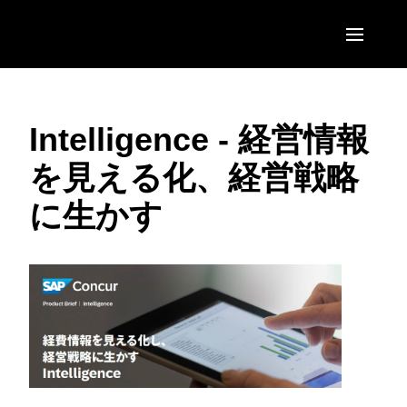
Skip to main content
AMERICAS
Intelligence - 経営情報
United States (English)
EUROPE
を見える化、経営戦略
Canada (English)
United Kingdom (English)
ASIA PACIFIC
に生かす
Canada (Français)
France (Français)
Australia (English)
México (Español)
Deutschland (Deutsch)
India (English)
Brasil (Português)
Italia (Italiano)
日本（日本語)
Nederlands (English)
Singapore (English)
Sweden (English)
Denmark (English)