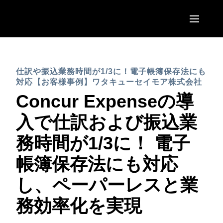
Skip to main content
AMERICAS
仕訳や振込業務時間が1/3に！電子帳簿保存法にも
United States (English)
EUROPE
対応【お客様事例】ワタキューセイモア株式会社
Canada (English)
Concur Expenseの導
United Kingdom (English)
ASIA PACIFIC
Canada (Français)
入で仕訳および振込業
France (Français)
Australia (English)
México (Español)
務時間が1/3に！ 電子
Deutschland (Deutsch)
India (English)
Brasil (Português)
帳簿保存法にも対応
Italia (Italiano)
日本（日本語)
し、ペーパーレスと業
Nederlands (English)
Singapore (English)
務効率化を実現
Sweden (English)
Denmark (English)